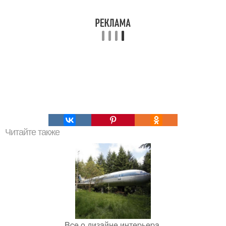
Читайте также
Bce o дизaйнe интepьepa.