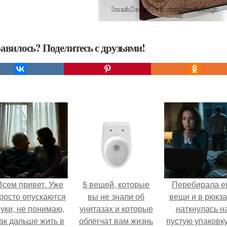
авилось? Поделитесь с друзьями!
Всем привет. Уже
5 вещей, которые
Перебирала е
росто опускаются
вы не знали об
вещи и в рюкза
уки, не понимаю,
унитазах и которые
наткнулась н
ак дальше жить в
облегчат вам жизнь
пустую упаковку