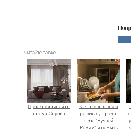
Понр
Читайте также
Проект гостиной от
Как-то внезапно я
артема Серова.
решила устроить
п
себе "Ручной
р
Режим" и помыть
к