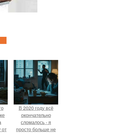
го
В 2020 году всё
ке
окончательно
а
сломалось - я
 от
просто больше не