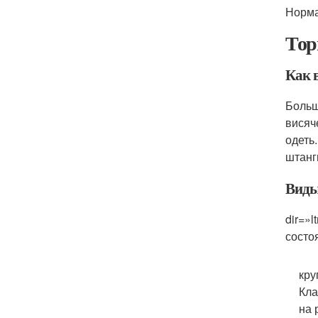
Норма
Тор
Как 
Больш
висяч
одеть
штанг
Виды
dir=»
состо
кру
Кла
на 