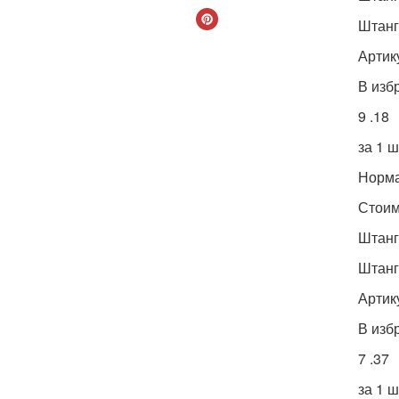
Штанг
Артик
В изб
9 .18
за 1 ш
Норма
Стоимо
Штанг
Штанг
Артик
В изб
7 .37
за 1 ш