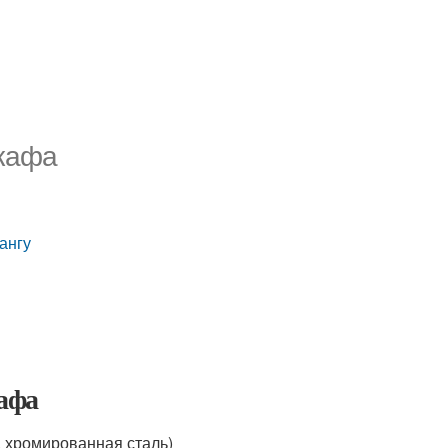
шкафа
ангу
афа
, хромированная сталь)