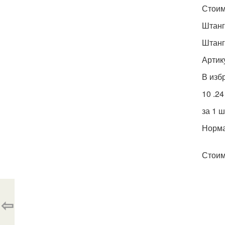
Стоимо
Штанг
Штанг
Артик
В изб
10 .24
за 1 ш
Норма
Стоимо
⇦