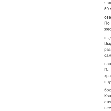
явл
50 
ова
По 
жес
выд
Выд
раз
сам
пан
Пан
хра
вну
брю
Кон
сте
нее