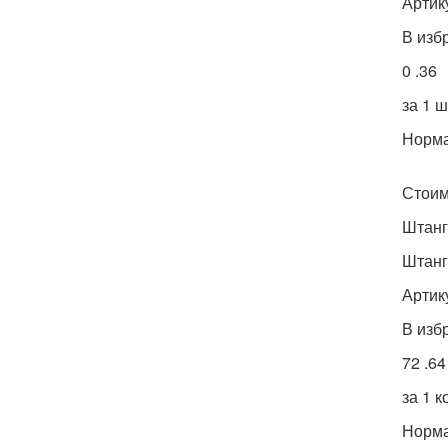
Артик
В изб
0 .36
за 1 ш
Норма
Стоимо
Штанг
Штанг
Артик
В изб
72 .64
за 1 к
Норма