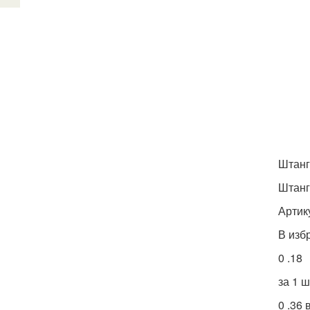
Штанг
Штанг
Артик
В изб
0 .18
за 1 ш
0 .36 