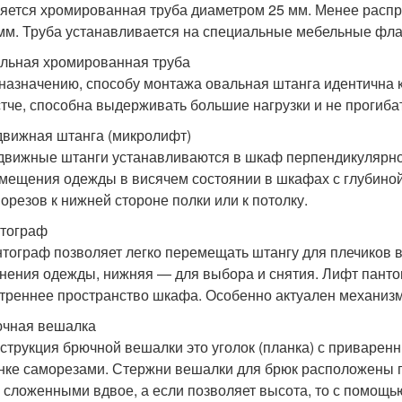
яется хромированная труба диаметром 25 мм. Менее расп
мм. Труба устанавливается на специальные мебельные фла
льная хромированная труба
назначению, способу монтажа овальная штанга идентична 
тче, способна выдерживать большие нагрузки и не прогиба
вижная штанга (микролифт)
вижные штанги устанавливаются в шкаф перпендикулярно
мещения одежды в висячем состоянии в шкафах с глубиной
орезов к нижней стороне полки или к потолку.
тограф
тограф позволяет легко перемещать штангу для плечиков 
нения одежды, нижняя — для выбора и снятия. Лифт пант
треннее пространство шкафа. Особенно актуален механиз
чная вешалка
струкция брючной вешалки это уголок (планка) с приваренн
нке саморезами. Стержни вешалки для брюк расположены
 сложенными вдвое, а если позволяет высота, то с помощ