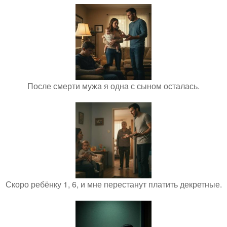
После смерти мужа я одна с сыном осталась.
Скоро ребёнку 1, 6, и мне перестанут платить декретные.