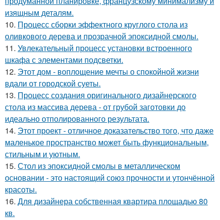
продуманной планировке, французскому минимализму и
изящным деталям.
10.
Процесс сборки эффектного круглого стола из
оливкового дерева и прозрачной эпоксидной смолы.
11.
Увлекательный процесс установки встроенного
шкафа с элементами подсветки.
12.
Этот дом - воплощение мечты о спокойной жизни
вдали от городской суеты.
13.
Процесс создания оригинального дизайнерского
стола из массива дерева - от грубой заготовки до
идеально отполированного результата.
14.
Этот проект - отличное доказательство того, что даже
маленькое пространство может быть функциональным,
стильным и уютным.
15.
Стол из эпоксидной смолы в металлическом
основании - это настоящий союз прочности и утончённой
красоты.
16.
Для дизайнера собственная квартира площадью 80
кв.