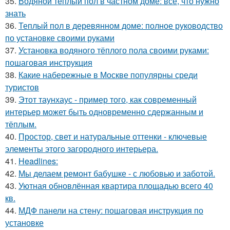
35.
Водяной теплый пол в частном доме: всё, что нужно
знать
36.
Теплый пол в деревянном доме: полное руководство
по установке своими руками
37.
Установка водяного тёплого пола своими руками:
пошаговая инструкция
38.
Какие набережные в Москве популярны среди
туристов
39.
Этот таунхаус - пример того, как современный
интерьер может быть одновременно сдержанным и
тёплым.
40.
Простор, свет и натуральные оттенки - ключевые
элементы этого загородного интерьера.
41.
Headlines:
42.
Мы делаем ремонт бабушке - с любовью и заботой.
43.
Уютная обновлённая квартира площадью всего 40
кв.
44.
МДФ панели на стену: пошаговая инструкция по
установке