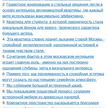
2.
Грамотное зонирование и стильные решения легли в
основу интерьера двухкомнатной квартиры, где каждый
метр использован максимально эффективно.
3.
Квартира для студента, в которой лаконичность стала
идеальным фоном для яркого, творческого характера
будущего актёра.
4.
Эта квартира словно хранит дыхание старой Москвы -
спокойной, интеллигентной, наполненной историей и
тонким чувством стиля.
5.
Сочетание фактур в этом московском интерьере
играет главную роль - именно на них построено
ощущение глубины, уюта и визуального интереса.
6.
Пример того, как продуманность и спокойная эстетика
могут создать по-настоящему семейную атмосферу.
7.
Мы собираем большой встроенный шкаф.
8.
Мы показываем пошаговый процесс создания
встроенной мебели из древесных панелей.
9.
Компактное пространство раскрывается благодаря