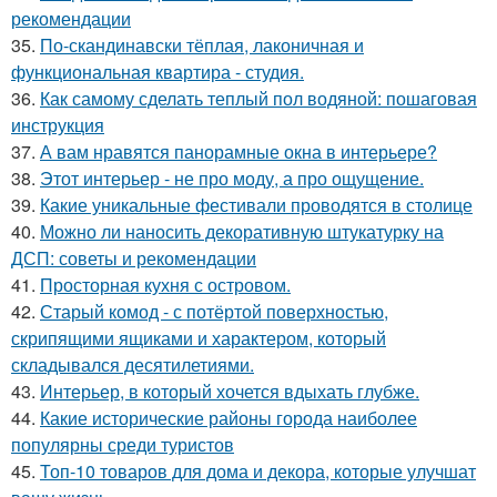
рекомендации
35.
По-скандинавски тёплая, лаконичная и
функциональная квартира - студия.
36.
Как самому сделать теплый пол водяной: пошаговая
инструкция
37.
А вам нравятся панорамные окна в интерьере?
38.
Этот интерьер - не про моду, а про ощущение.
39.
Какие уникальные фестивали проводятся в столице
40.
Можно ли наносить декоративную штукатурку на
ДСП: советы и рекомендации
41.
Просторная кухня с островом.
42.
Старый комод - с потёртой поверхностью,
скрипящими ящиками и характером, который
складывался десятилетиями.
43.
Интерьер, в который хочется вдыхать глубже.
44.
Какие исторические районы города наиболее
популярны среди туристов
45.
Топ-10 товаров для дома и декора, которые улучшат