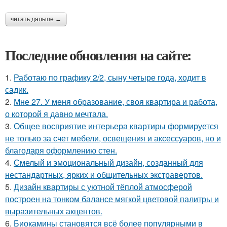
читать дальше →
Последние обновления на сайте:
1.
Работаю по графику 2/2, сыну четыре года, ходит в
садик.
2.
Мне 27. У меня образование, своя квартира и работа,
о которой я давно мечтала.
3.
Общее восприятие интерьера квартиры формируется
не только за счет мебели, освещения и аксессуаров, но и
благодаря оформлению стен.
4.
Смелый и эмоциональный дизайн, созданный для
нестандартных, ярких и общительных экстравертов.
5.
Дизайн квартиры с уютной тёплой атмосферой
построен на тонком балансе мягкой цветовой палитры и
выразительных акцентов.
6.
Биокамины становятся всё более популярными в