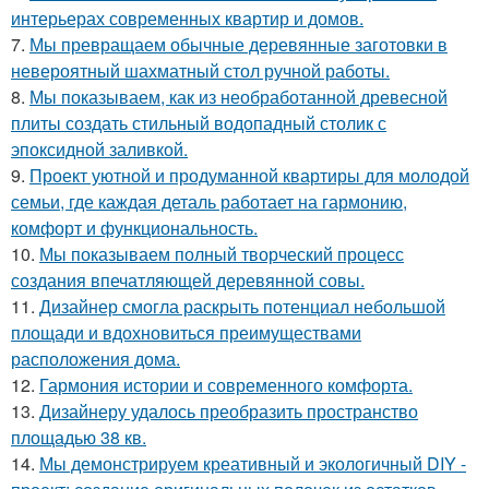
интерьерах современных квартир и домов.
7.
Мы превращаем обычные деревянные заготовки в
невероятный шахматный стол ручной работы.
8.
Мы показываем, как из необработанной древесной
плиты создать стильный водопадный столик с
эпоксидной заливкой.
9.
Проект уютной и продуманной квартиры для молодой
семьи, где каждая деталь работает на гармонию,
комфорт и функциональность.
10.
Мы показываем полный творческий процесс
создания впечатляющей деревянной совы.
11.
Дизайнер смогла раскрыть потенциал небольшой
площади и вдохновиться преимуществами
расположения дома.
12.
Гармония истории и современного комфорта.
13.
Дизайнеру удалось преобразить пространство
площадью 38 кв.
14.
Мы демонстрируем креативный и экологичный DIY -