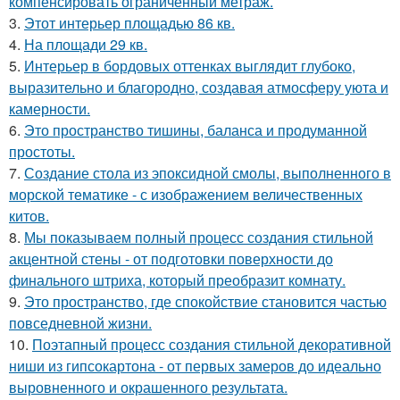
компенсировать ограниченный метраж.
3.
Этот интерьер площадью 86 кв.
4.
На площади 29 кв.
5.
Интерьер в бордовых оттенках выглядит глубоко,
выразительно и благородно, создавая атмосферу уюта и
камерности.
6.
Это пространство тишины, баланса и продуманной
простоты.
7.
Создание стола из эпоксидной смолы, выполненного в
морской тематике - с изображением величественных
китов.
8.
Мы показываем полный процесс создания стильной
акцентной стены - от подготовки поверхности до
финального штриха, который преобразит комнату.
9.
Это пространство, где спокойствие становится частью
повседневной жизни.
10.
Поэтапный процесс создания стильной декоративной
ниши из гипсокартона - от первых замеров до идеально
выровненного и окрашенного результата.