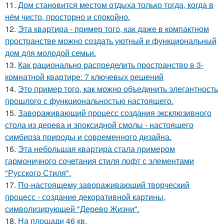
11.
Дом становится местом отдыха только тогда, когда в
нём чисто, просторно и спокойно.
12.
Эта квартира - пример того, как даже в компактном
пространстве можно создать уютный и функциональный
дом для молодой семьи.
13.
Как рационально распределить пространство в 3-
комнатной квартире: 7 ключевых решений
14.
Это пример того, как можно объединить элегантность
прошлого с функциональностью настоящего.
15.
Завораживающий процесс создания эксклюзивного
стола из дерева и эпоксидной смолы - настоящего
симбиоза природы и современного дизайна.
16.
Эта небольшая квартира стала примером
гармоничного сочетания стиля лофт с элементами
"Русского Стиля".
17.
По-настоящему завораживающий творческий
процесс - создание декоративной картины,
символизирующей "Дерево Жизни".
18.
На площади 46 кв.