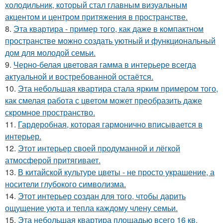
холодильник, который стал главным визуальным
акцентом и центром притяжения в пространстве.
8.
Эта квартира - пример того, как даже в компактном
пространстве можно создать уютный и функциональный
дом для молодой семьи.
9.
Черно-белая цветовая гамма в интерьере всегда
актуальной и востребованной остаётся.
10.
Эта небольшая квартира стала ярким примером того,
как смелая работа с цветом может преобразить даже
скромное пространство.
11.
Гардеробная, которая гармонично вписывается в
интерьер.
12.
Этот интерьер своей продуманной и лёгкой
атмосферой притягивает.
13.
В китайской культуре цветы - не просто украшение, а
носители глубокого символизма.
14.
Этот интерьер создан для того, чтобы дарить
ощущение уюта и тепла каждому члену семьи.
15.
Эта небольшая квартира площадью всего 16 кв.