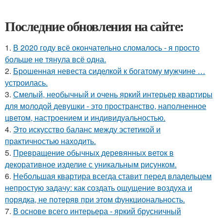
Последние обновления на сайте:
1.
В 2020 году всё окончательно сломалось - я просто
больше не тянула всё одна.
2.
Брошенная невеста сиделкой к богатому мужчине …
устроилась.
3.
Смелый, необычный и очень яркий интерьер квартиры
для молодой девушки - это пространство, наполненное
цветом, настроением и индивидуальностью.
4.
Это искусство баланс между эстетикой и
практичностью находить.
5.
Превращение обычных деревянных веток в
декоративное изделие с уникальным рисунком.
6.
Небольшая квартира всегда ставит перед владельцем
непростую задачу: как создать ощущение воздуха и
порядка, не потеряв при этом функциональность.
7.
В основе всего интерьера - яркий брусничный