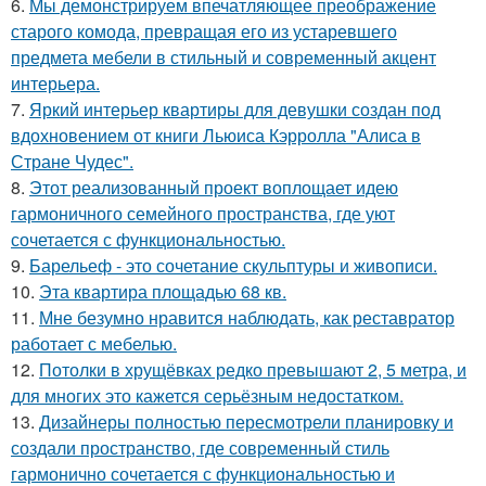
6.
Мы демонстрируем впечатляющее преображение
старого комода, превращая его из устаревшего
предмета мебели в стильный и современный акцент
интерьера.
7.
Яркий интерьер квартиры для девушки создан под
вдохновением от книги Льюиса Кэрролла "Алиса в
Стране Чудес".
8.
Этот реализованный проект воплощает идею
гармоничного семейного пространства, где уют
сочетается с функциональностью.
9.
Барельеф - это сочетание скульптуры и живописи.
10.
Эта квартира площадью 68 кв.
11.
Мне безумно нравится наблюдать, как реставратор
работает с мебелью.
12.
Потолки в хрущёвках редко превышают 2, 5 метра, и
для многих это кажется серьёзным недостатком.
13.
Дизайнеры полностью пересмотрели планировку и
создали пространство, где современный стиль
гармонично сочетается с функциональностью и