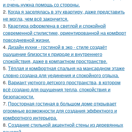
и очень нужна помощь со стороны.
2.
Когда я заселялась в эту квартиру, даже представить
не могла, чем всё закончится.
3.
Квартира оформлена в светлой и спокойной
современной стилистике, ориентированной на комфорт
повседневной жизни.
4.
Дизайн кухни - гостиной в эко - стиле создаёт
ощущение близости к природе и внутреннего
спокойствия, даже в компактном пространстве.
5.
Тёплая и комфортная спальня на мансардном этаже
словно создана для уединения и спокойного отдыха.
6.
Вариант уютного детского пространства, в котором
всё создано для ощущения тепла, спокойствия и
безопасности.
7.
Просторная гостиная в большом доме открывает
огромные возможности для создания эффектного и
комфортного интерьера.
8.
Создание стильной акцентной стены из деревянных
панелей.