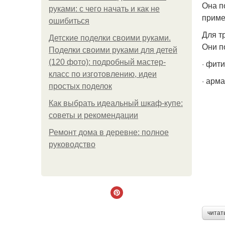
Она п
руками: с чего начать и как не
приме
ошибиться
Для т
Детские поделки своими руками.
Они п
Поделки своими руками для детей
(120 фото): подробный мастер-
· фити
класс по изготовлению, идеи
· арм
простых поделок
Как выбрать идеальный шкаф-купе:
советы и рекомендации
Ремонт дома в деревне: полное
руководство
читат