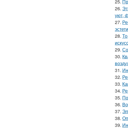
25.
Пр
26.
Эт
уют, 
27.
Ре
эстети
28.
То
искус
29.
Со
30.
Кв
возду
31.
Ин
32.
Ре
33.
Ка
34.
Ре
35.
По
36.
Во
37.
Эл
38.
Оп
39.
Ин