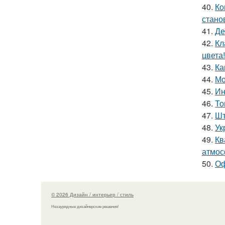
40.
Ко
стано
41.
Де
42.
Кл
цвета!
43.
Ка
44.
Мо
45.
Ин
46.
То
47.
Шт
48.
Ук
49.
Кв
атмос
50.
Оф
© 2026 Дизайн / интерьер / стиль
Незаурядные дизайнерские решения!