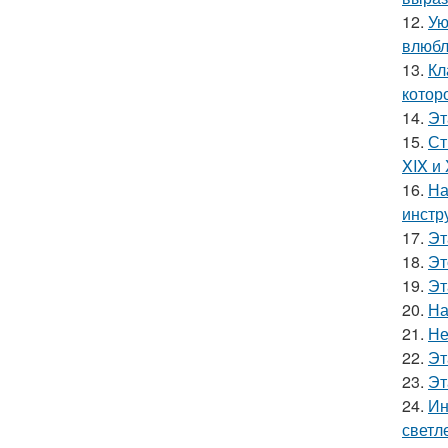
12.
Ую
влюбл
13.
Кл
котор
14.
Эт
15.
Ст
XIX и
16.
На
инстр
17.
Эт
18.
Эт
19.
Эт
20.
На
21.
Не
22.
Эт
23.
Эт
24.
Ин
светл