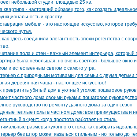
оект небольшой студии площадью 25 кв.
а квартира - настоящий образец того, как создать идеальн
функциональность и красоту.
ставрация мебели - это настоящее искусство, которое требуе
ческого чутья.
, как здесь соединили элегантность эпохи регентства с со
ство.
четание пола и стен - важный элемент интерьера, который 
артира была небольшая, но очень светлая - большое окно 
хом и естественным светом с самого утра.
терьер с природными мотивами для семьи с двумя детьми 
зная деревянная чаша - настоящее искусство!
к превратить убитый дом в уютный уголок: пошаговое руко
монт частного дома своими руками: пошаговое руководств
лное руководство по ремонту дачного дома за один сезон
дяные теплые полы в частном доме: все преимущества и н
егантный акцент: когда простота работает на стиль.
тимальные размеры кухонного стола: как выбрать идеальн
терьер без штор может казаться стильным - но только до те