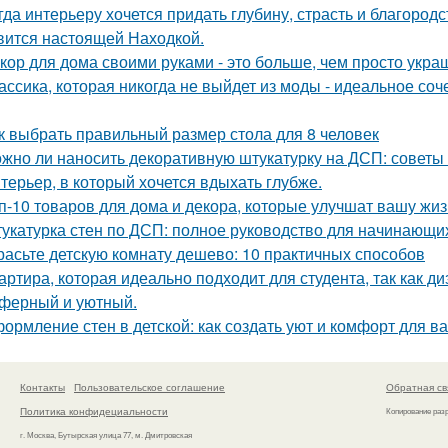
гда интерьеру хочется придать глубину, страсть и благород
вится настоящей Находкой.
кор для дома своими руками - это больше, чем просто укра
ассика, которая никогда не выйдет из моды - идеальное соч
к выбрать правильный размер стола для 8 человек
жно ли наносить декоративную штукатурку на ДСП: советы
терьер, в который хочется вдыхать глубже.
п-10 товаров для дома и декора, которые улучшат вашу жиз
укатурка стен по ДСП: полное руководство для начинающи
расьте детскую комнату дешево: 10 практичных способов
артира, которая идеально подходит для студента, так как ди
ферный и уютный.
ормление стен в детской: как создать уют и комфорт для в
Контакты
Пользовательское соглашение
Обратная св
Политика конфидециальности
Копирование раз
г. Москва, Бутырская улица 77, м. Дмитровская