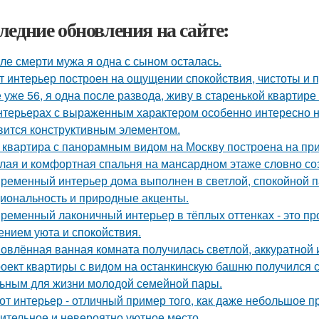
ледние обновления на сайте:
ле смерти мужа я одна с сыном осталась.
т интерьер построен на ощущении спокойствия, чистоты и 
 уже 56, я одна после развода, живу в старенькой квартире 
нтерьерах с выраженным характером особенно интересно на
вится конструктивным элементом.
 квартира с панорамным видом на Москву построена на при
лая и комфортная спальня на мансардном этаже словно соз
ременный интерьер дома выполнен в светлой, спокойной па
иональность и природные акценты.
ременный лаконичный интерьер в тёплых оттенках - это пр
нием уюта и спокойствия.
овлённая ванная комната получилась светлой, аккуратной 
оект квартиры с видом на останкинскую башню получился 
ьным для жизни молодой семейной пары.
от интерьер - отличный пример того, как даже небольшое 
ительное и невероятно уютное место.