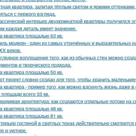
тная квартира, залитая тёплым светом и яркими оттенками, 
яться с первого взгляда.
ассический интерьер двухкомнатной квартиры получился эл
ом каждая деталь имеет значение.
а квартира площадью 63 кв.
иль модерн - один из самых утончённых и выразительных 
 XX веков.
глядное воплощение того, как из обычных стен можно созд
ументов и творческого подхода.
а квартира площадью 50 кв.
от проект словно создан для того, чтобы хранить маленьк
а квартира - пример того, как можно вдохнуть жизнь даже 
 площади всего 33 кв.
видимая архитектура: как создаются отдельные потоки на 
а квартира площадью 48 кв.
а квартира площадью 81 кв.
терьер гостиной в светлых тонах действительно смотрится
ее и уютнее.