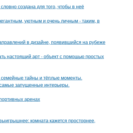
словно создана для того, чтобы в неё
егантным, уютным и очень личным - таким, в
направлений в дизайне, появившийся на рубеже
ать настоящий арт - объект с помощью простых
ие семейные тайны и тёплые моменты.
в самые запущенные интерьеры.
спортивных аренах
 выигрышнее: комната кажется просторнее,