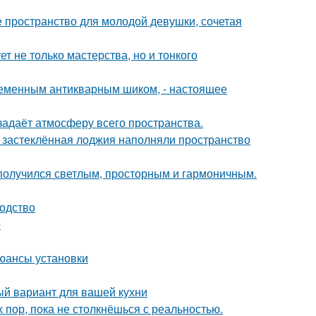
ое пространство для молодой девушки, сочетая
т не только мастерства, но и тонкого
временным антикварным шиком, - настоящее
задаёт атмосферу всего пространства.
и застеклённая лоджия наполняли пространство
получился светлым, просторным и гармоничным.
водство
о
юансы установки
ый вариант для вашей кухни
х пор, пока не столкнёшься с реальностью.