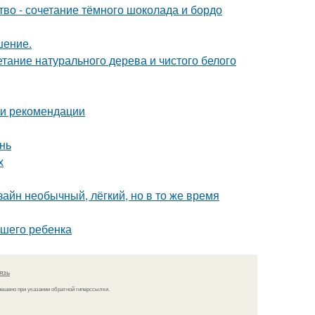
ство - сочетание тёмного шоколада и бордо
шение.
етание натурального дерева и чистого белого
 и рекомендации
нь
х
зайн необычный, лёгкий, но в то же время
ашего ребенка
язь
решено при указании обратной гиперссылки.