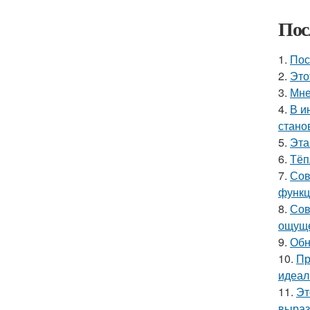
Пос
1.
Пос
2.
Это
3.
Мне
4.
В и
стано
5.
Эта
6.
Тёп
7.
Сов
функц
8.
Сов
ощуще
9.
Обн
10.
Пр
идеал
11.
Эт
выраз