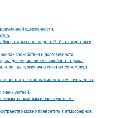
продуманной сдержанности.
отца.
блюдать, как цвет перестаёт быть акцентом и
нципах спокойствия и долговечности.
дана для уединения и спокойного отдыха.
литре, где гармонично сочетаются комфорт,
остранство, в котором минимализм сочетается с
и очень уютной.
светлым, спокойным и очень уютным -
пространство можно превратить в атмосферное,