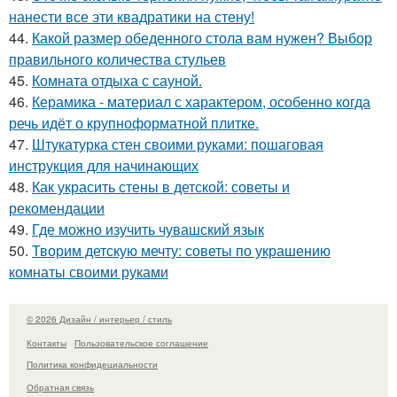
нанести все эти квадратики на стену!
44.
Какой размер обеденного стола вам нужен? Выбор
правильного количества стульев
45.
Комната отдыха с сауной.
46.
Керамика - материал с характером, особенно когда
речь идёт о крупноформатной плитке.
47.
Штукатурка стен своими руками: пошаговая
инструкция для начинающих
48.
Как украсить стены в детской: советы и
рекомендации
49.
Где можно изучить чувашский язык
50.
Творим детскую мечту: советы по украшению
комнаты своими руками
© 2026 Дизайн / интерьер / стиль
Контакты
Пользовательское соглашение
Политика конфидециальности
Обратная связь