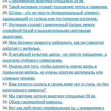
24.
Современная квартира площадью 29 кв.
25.
Такой интерьер создаёт ощущение тепла и гармонии.
26.
Шторы - это не просто функциональный элемент,
защищающий от солнца или посторонних взглядов.
27.
Интерьер создаёт гармоничный баланс между
спокойной базой и выразительными цветовыми
акцентами.
28.
Мне безумно нравится наблюдать, как реставратор
работает с мебелью.
29.
В китайской культуре цветы - не просто украшение, а
носители глубокого символизма.
30.
Иногда для того, чтобы вдохнуть новую жизнь в
привычную мебель, не нужны дорогие материалы или
сложные техники.
31.
Вам хочется создать в своем доме уют и стиль, но без
капитального ремонта?
32.
Мы смотрим уютную квартиру площадью 39 кв.
33.
Обзор гардеробной комнаты.
34.
Вот как действуют перфекционисты: с вниманием к