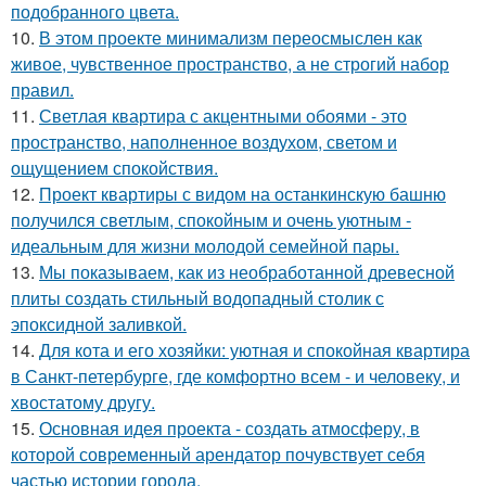
подобранного цвета.
10.
В этом проекте минимализм переосмыслен как
живое, чувственное пространство, а не строгий набор
правил.
11.
Светлая квартира с акцентными обоями - это
пространство, наполненное воздухом, светом и
ощущением спокойствия.
12.
Проект квартиры с видом на останкинскую башню
получился светлым, спокойным и очень уютным -
идеальным для жизни молодой семейной пары.
13.
Мы показываем, как из необработанной древесной
плиты создать стильный водопадный столик с
эпоксидной заливкой.
14.
Для кота и его хозяйки: уютная и спокойная квартира
в Санкт-петербурге, где комфортно всем - и человеку, и
хвостатому другу.
15.
Основная идея проекта - создать атмосферу, в
которой современный арендатор почувствует себя
частью истории города.