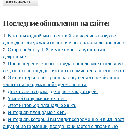
читать дальше →
Последние обновления на сайте:
1.
В тот выходной мы с сестрой засиделись на кухне
допоздна, обсуждали новости и потягивали лёгкое вино.
2.
Скоро ребёнку 1, 6, и мне перестанут платить
декретные.
3.
После перенесённого ковида прошло уже около двух
лет, но тот период до сих пор вспоминается очень чётко.
4.
Этот интерьер построен на ощущении спокойствия,
чистоты и продуманной сдержанности.
5.
Десять лет в браке, дети, всё как у людей.
6.
У моей бабушки живёт пёс.
7.
Этот интерьер площадью 86 кв.
8.
Интерьер площадью 18 кв.
9.
Интерьер, который выглядит современно и вызывает
ощущение гармонии, всегда начинается с правильно