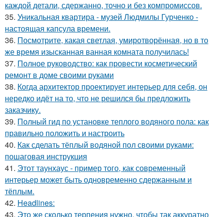
каждой детали, сдержанно, точно и без компромиссов.
35.
Уникальная квартира - музей Людмилы Гурченко -
настоящая капсула времени.
36.
Посмотрите, какая светлая, умиротворённая, но в то
же время изысканная ванная комната получилась!
37.
Полное руководство: как провести косметический
ремонт в доме своими руками
38.
Когда архитектор проектирует интерьер для себя, он
нередко идёт на то, что не решился бы предложить
заказчику.
39.
Полный гид по установке теплого водяного пола: как
правильно положить и настроить
40.
Как сделать тёплый водяной пол своими руками:
пошаговая инструкция
41.
Этот таунхаус - пример того, как современный
интерьер может быть одновременно сдержанным и
тёплым.
42.
Headlines:
43.
Это же сколько терпения нужно, чтобы так аккуратно