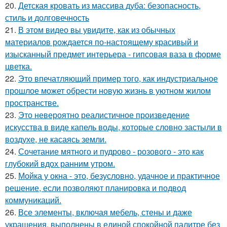
20.
Детская кровать из массива дуба: безопасность,
стиль и долговечность
21.
В этом видео вы увидите, как из обычных
материалов рождается по-настоящему красивый и
изысканный предмет интерьера - гипсовая ваза в форме
цветка.
22.
Это впечатляющий пример того, как индустриальное
прошлое может обрести новую жизнь в уютном жилом
пространстве.
23.
Это невероятно реалистичное произведение
искусства в виде капель воды, которые словно застыли в
воздухе, не касаясь земли.
24.
Сочетание мятного и пудрово - розового - это как
глубокий вдох ранним утром.
25.
Мойка у окна - это, безусловно, удачное и практичное
решение, если позволяют планировка и подвод
коммуникаций.
26.
Все элементы, включая мебель, стены и даже
украшения, выполнены в единой спокойной палитре без