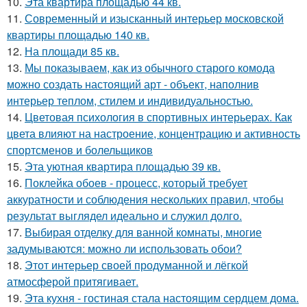
10.
Эта квартира площадью 44 кв.
11.
Современный и изысканный интерьер московской
квартиры площадью 140 кв.
12.
На площади 85 кв.
13.
Мы показываем, как из обычного старого комода
можно создать настоящий арт - объект, наполнив
интерьер теплом, стилем и индивидуальностью.
14.
Цветовая психология в спортивных интерьерах. Как
цвета влияют на настроение, концентрацию и активность
спортсменов и болельщиков
15.
Эта уютная квартира площадью 39 кв.
16.
Поклейка обоев - процесс, который требует
аккуратности и соблюдения нескольких правил, чтобы
результат выглядел идеально и служил долго.
17.
Выбирая отделку для ванной комнаты, многие
задумываются: можно ли использовать обои?
18.
Этот интерьер своей продуманной и лёгкой
атмосферой притягивает.
19.
Эта кухня - гостиная стала настоящим сердцем дома.