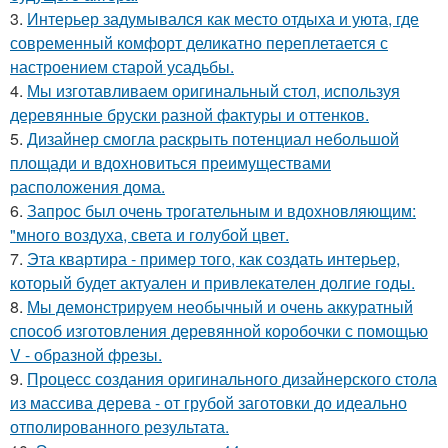
3.
Интерьер задумывался как место отдыха и уюта, где
современный комфорт деликатно переплетается с
настроением старой усадьбы.
4.
Мы изготавливаем оригинальный стол, используя
деревянные бруски разной фактуры и оттенков.
5.
Дизайнер смогла раскрыть потенциал небольшой
площади и вдохновиться преимуществами
расположения дома.
6.
Запрос был очень трогательным и вдохновляющим:
"много воздуха, света и голубой цвет.
7.
Эта квартира - пример того, как создать интерьер,
который будет актуален и привлекателен долгие годы.
8.
Мы демонстрируем необычный и очень аккуратный
способ изготовления деревянной коробочки с помощью
V - образной фрезы.
9.
Процесс создания оригинального дизайнерского стола
из массива дерева - от грубой заготовки до идеально
отполированного результата.