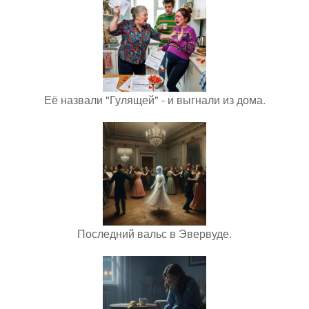
Её назвали "Гулящей" - и выгнали из дома.
Последний вальс в Эвервуде.