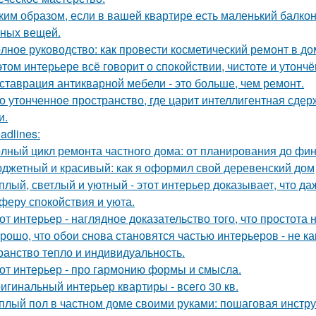
ким образом, если в вашей квартире есть маленький балкон
ных вещей.
лное руководство: как провести косметический ремонт в д
этом интерьере всё говорит о спокойствии, чистоте и утончё
ставрация антикварной мебели - это больше, чем ремонт.
о утонченное пространство, где царит интеллигентная сдер
и.
adlines:
лный цикл ремонта частного дома: от планирования до фи
джетный и красивый: как я оформил свой деревенский дом
плый, светлый и уютный - этот интерьер доказывает, что д
феру спокойствия и уюта.
от интерьер - наглядное доказательство того, что простота 
рошо, что обои снова становятся частью интерьеров - не как
ранство тепло и индивидуальность.
от интерьер - про гармонию формы и смысла.
игинальный интерьер квартиры - всего 30 кв.
плый пол в частном доме своими руками: пошаговая инстр