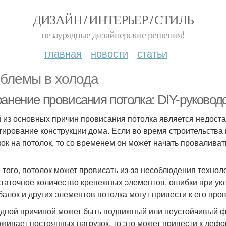
ДИЗАЙН / ИНТЕРЬЕР / СТИЛЬ
незаурядные дизайнерские решения!
главная
новости
статьи
блемы в холода
ранение провисания потолка: DIY-руковод
 из основных причин провисания потолка является недоста
тирование конструкции дома. Если во время строительства
зок на потолок, то со временем он может начать провалива
 того, потолок может провисать из-за несоблюдения технол
таточное количество крепежных элементов, ошибки при ук
 балок и других элементов потолка могут привести к его про
дной причиной может быть подвижный или неустойчивый ф
живает постоянных нагрузок, то это может привести к дефо