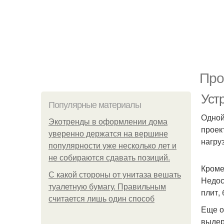
Про
Уст
Популярные материалы
Одной
Экотренды в оформлении дома
проек
уверенно держатся на вершине
нагру
популярности уже несколько лет и
не собираются сдавать позиций.
Кроме
С какой стороны от унитаза вешать
Недос
туалетную бумагу. Правильным
плит,
считается лишь один способ
Еще о
выдер