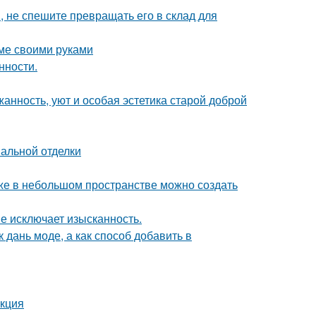
, не спешите превращать его в склад для
оме своими руками
нности.
жанность, уют и особая эстетика старой доброй
нальной отделки
аже в небольшом пространстве можно создать
не исключает изысканность.
 дань моде, а как способ добавить в
укция