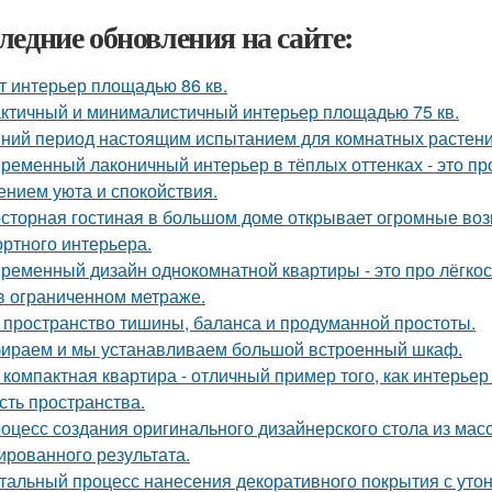
ледние обновления на сайте:
т интерьер площадью 86 кв.
ктичный и минималистичный интерьер площадью 75 кв.
ний период настоящим испытанием для комнатных растени
ременный лаконичный интерьер в тёплых оттенках - это пр
нием уюта и спокойствия.
сторная гостиная в большом доме открывает огромные воз
ртного интерьера.
ременный дизайн однокомнатной квартиры - это про лёгко
в ограниченном метраже.
 пространство тишины, баланса и продуманной простоты.
ираем и мы устанавливаем большой встроенный шкаф.
 компактная квартира - отличный пример того, как интерьер
сть пространства.
оцесс создания оригинального дизайнерского стола из масс
ированного результата.
тальный процесс нанесения декоративного покрытия с ут