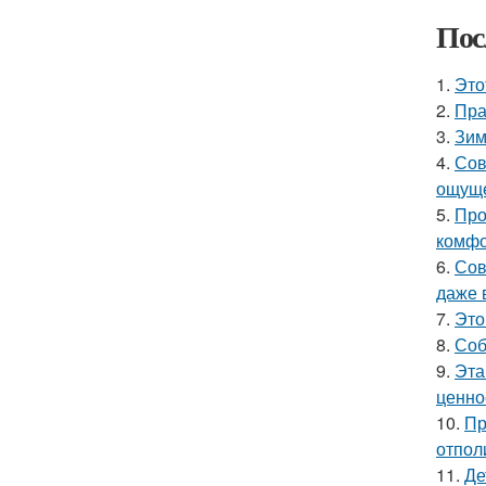
Пос
1.
Это
2.
Пра
3.
Зим
4.
Сов
ощуще
5.
Про
комфо
6.
Сов
даже 
7.
Это
8.
Соб
9.
Эта
ценно
10.
Пр
отпол
11.
Де