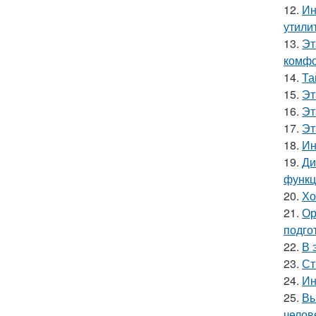
12.
Ин
утили
13.
Эт
комфо
14.
Та
15.
Эт
16.
Эт
17.
Эт
18.
Ин
19.
Ди
функц
20.
Хо
21.
Ор
подго
22.
В 
23.
Ст
24.
Ин
25.
Вы
челов