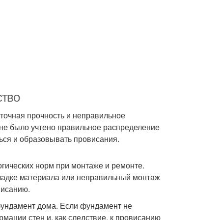
ство
точная прочность и неправильное
 не было учтено правильное распределение
ться и образовывать провисания.
огических норм при монтаже и ремонте.
ладке материала или неправильный монтаж
висанию.
ундамент дома. Если фундамент не
рмации стен и, как следствие, к провисанию