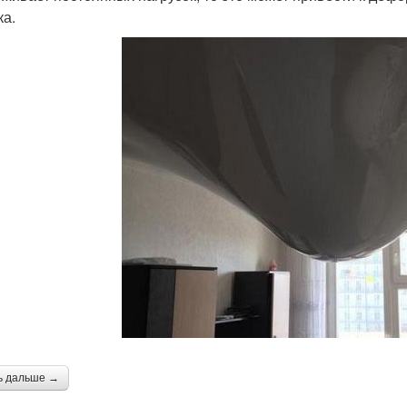
ка.
ь дальше →