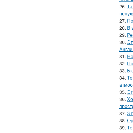
26.
Та
ненуж
27.
По
28.
В 
29.
Ре
30.
Эт
Англи
31.
He
32.
По
33.
Бю
34.
Те
атмос
35.
Эт
36.
Хо
прост
37.
Эт
38.
Ор
39.
Те