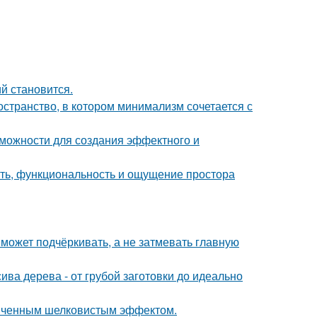
й становится.
остранство, в котором минимализм сочетается с
можности для создания эффектного и
сть, функциональность и ощущение простора
 может подчёркивать, а не затмевать главную
ива дерева - от грубой заготовки до идеально
онченным шелковистым эффектом.