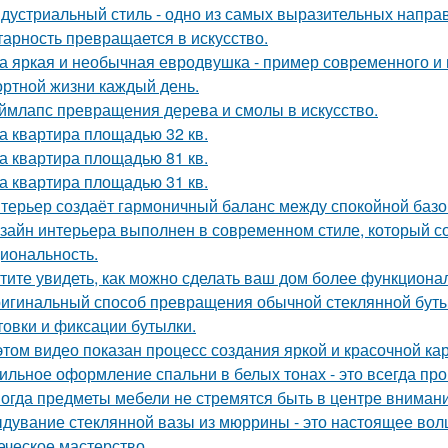
дустриальный стиль - одно из самых выразительных напра
тарность превращается в искусство.
а яркая и необычная евродвушка - пример современного и 
ртной жизни каждый день.
ймлапс превращения дерева и смолы в искусство.
а квартира площадью 32 кв.
а квартира площадью 81 кв.
а квартира площадью 31 кв.
терьер создаёт гармоничный баланс между спокойной баз
зайн интерьера выполнен в современном стиле, который соч
иональность.
тите увидеть, как можно сделать ваш дом более функцион
игинальный способ превращения обычной стеклянной бутыл
товки и фиксации бутылки.
этом видео показан процесс создания яркой и красочной кар
ильное оформление спальни в белых тонах - это всегда про 
огда предметы мебели не стремятся быть в центре внимани
дувание стеклянной вазы из мюррины - это настоящее волше
еческое мастерство.