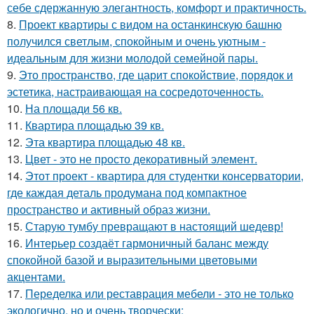
себе сдержанную элегантность, комфорт и практичность.
8.
Проект квартиры с видом на останкинскую башню
получился светлым, спокойным и очень уютным -
идеальным для жизни молодой семейной пары.
9.
Это пространство, где царит спокойствие, порядок и
эстетика, настраивающая на сосредоточенность.
10.
На площади 56 кв.
11.
Квартира площадью 39 кв.
12.
Эта квартира площадью 48 кв.
13.
Цвет - это не просто декоративный элемент.
14.
Этот проект - квартира для студентки консерватории,
где каждая деталь продумана под компактное
пространство и активный образ жизни.
15.
Старую тумбу превращают в настоящий шедевр!
16.
Интерьер создаёт гармоничный баланс между
спокойной базой и выразительными цветовыми
акцентами.
17.
Переделка или реставрация мебели - это не только
экологично, но и очень творчески: