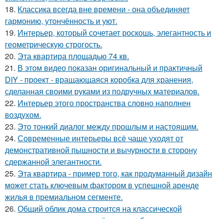
18.
Классика всегда вне времени - она объединяет
гармонию, утончённость и уют.
19.
Интерьер, который сочетает роскошь, элегантность и
геометрическую строгость.
20.
Эта квартира площадью 74 кв.
21.
В этом видео показан оригинальный и практичный
DIY - проект - вращающаяся коробка для хранения,
сделанная своими руками из подручных материалов.
22.
Интерьер этого пространства словно наполнен
воздухом.
23.
Это тонкий диалог между прошлым и настоящим.
24.
Современные интерьеры всё чаще уходят от
демонстративной пышности и вычурности в сторону
сдержанной элегантности.
25.
Эта квартира - пример того, как продуманный дизайн
может стать ключевым фактором в успешной аренде
жилья в премиальном сегменте.
26.
Общий облик дома строится на классической