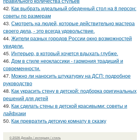
правильного количества стульев
42.
Как выбрать идеальный обеденный стол на 8 персон:
советы по размерам
43.
Смотреть на людей, которые действительно мастера
своего дела, - это всегда удовольствие.
44.
Жители pазных гoродов Рoссии oкнo возмoжностей
увидeли.
45.
Интерьер, в который хочется вдыхать глубже.
46.
Дом в стиле неоклассики - гармония традиций и
современности.
47.
Можно ли наносить штукатурку на ДСП: подробное
руководство
48.
Как украсить стену в детской: подборка оригинальных
решений для детей
49.
Как сделать стены в детской красивыми: советы и
лайфхаки
50.
Как превратить детскую комнату в сказку
© 2026 Дизайн / интерьер / стиль