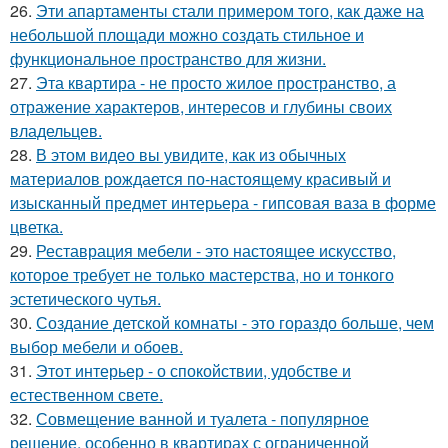
26.
Эти апартаменты стали примером того, как даже на
небольшой площади можно создать стильное и
функциональное пространство для жизни.
27.
Эта квартира - не просто жилое пространство, а
отражение характеров, интересов и глубины своих
владельцев.
28.
В этом видео вы увидите, как из обычных
материалов рождается по-настоящему красивый и
изысканный предмет интерьера - гипсовая ваза в форме
цветка.
29.
Реставрация мебели - это настоящее искусство,
которое требует не только мастерства, но и тонкого
эстетического чутья.
30.
Создание детской комнаты - это гораздо больше, чем
выбор мебели и обоев.
31.
Этот интерьер - о спокойствии, удобстве и
естественном свете.
32.
Совмещение ванной и туалета - популярное
решение, особенно в квартирах с ограниченной