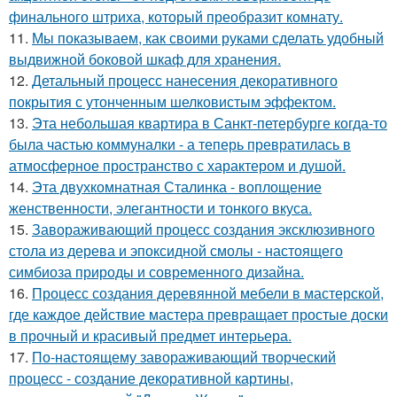
финального штриха, который преобразит комнату.
11.
Мы показываем, как своими руками сделать удобный
выдвижной боковой шкаф для хранения.
12.
Детальный процесс нанесения декоративного
покрытия с утонченным шелковистым эффектом.
13.
Эта небольшая квартира в Санкт-петербурге когда-то
была частью коммуналки - а теперь превратилась в
атмосферное пространство с характером и душой.
14.
Эта двухкомнатная Сталинка - воплощение
женственности, элегантности и тонкого вкуса.
15.
Завораживающий процесс создания эксклюзивного
стола из дерева и эпоксидной смолы - настоящего
симбиоза природы и современного дизайна.
16.
Процесс создания деревянной мебели в мастерской,
где каждое действие мастера превращает простые доски
в прочный и красивый предмет интерьера.
17.
По-настоящему завораживающий творческий
процесс - создание декоративной картины,