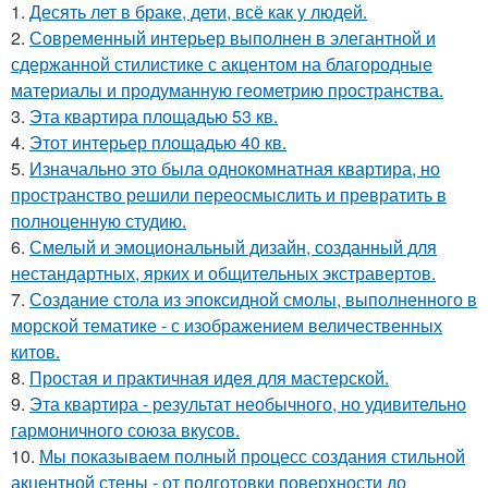
1.
Десять лет в браке, дети, всё как у людей.
2.
Современный интерьер выполнен в элегантной и
сдержанной стилистике с акцентом на благородные
материалы и продуманную геометрию пространства.
3.
Эта квартира площадью 53 кв.
4.
Этот интерьер площадью 40 кв.
5.
Изначально это была однокомнатная квартира, но
пространство решили переосмыслить и превратить в
полноценную студию.
6.
Смелый и эмоциональный дизайн, созданный для
нестандартных, ярких и общительных экстравертов.
7.
Создание стола из эпоксидной смолы, выполненного в
морской тематике - с изображением величественных
китов.
8.
Простая и практичная идея для мастерской.
9.
Эта квартира - результат необычного, но удивительно
гармоничного союза вкусов.
10.
Мы показываем полный процесс создания стильной
акцентной стены - от подготовки поверхности до