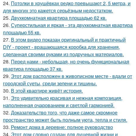
24.
Потолки в хрущёвках редко превышают 2, 5 метра, и
для многих это кажется серьёзным недостатком.
25.
Двухкомнатная квартира площадью 62 кв.
26.
Суперстильная и яркая - эта двухкомнатная квартира
площадью 55 кв.
27.
В этом видео показан оригинальный и практичный
DIY - проект - вращающаяся коробка для хранения,
сделанная своими руками из подручных материалов.
28.
Перед нами - небольшая, но очень функциональная
квартира площадью 37 кв.
29.
Этот дом расположен в живописном месте - вдали от
городской суеты, среди зелени и тишины.
30.
В этой квартире живёт история.
31.
Это удивительно красивая и нежная композиция,
наполненная очарованием и светлой гармонией.
32.
Доказательство того, что даже самое скромное
пространство может быть полным уюта, тепла и стиля.
33.
Ремонт дома в деревне: полное руководство
34.
Этот дом словно создан для душевной жизни и