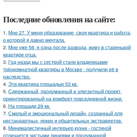
Последние обновления на сайте:
1.
Мне 27. У меня образование, своя квартира и работа,
о которой я давно мечтала.
2.
Мне уже 56, я одна после развода, живу в старенькой
квартире отца.
3.
Год назад мы с сестрой стали владелицами
трёхкомнатной квартиры в Москве - получили её в
наследство.
4.
Эта квартира площадью 53 кв.
5.
Сдержанный, продуманный и элегантный проект,
ориентированный на комфорт повседневной жизни.
6.
На площади 29 кв.
7.
Смелый и эмоциональный дизайн, созданный для
нестандартных, ярких и общительных экстравертов.
8.
Минималистичный интерьер кухни - гостиной
отличается чистыми линиями и продуманной