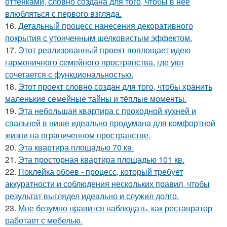
оттенками, словно создана для того, чтобы в неё
влюбляться с первого взгляда.
16.
Детальный процесс нанесения декоративного
покрытия с утонченным шелковистым эффектом.
17.
Этот реализованный проект воплощает идею
гармоничного семейного пространства, где уют
сочетается с функциональностью.
18.
Этот проект словно создан для того, чтобы хранить
маленькие семейные тайны и тёплые моменты.
19.
Эта небольшая квартира с проходной кухней и
спальней в нише идеально продумана для комфортной
жизни на ограниченном пространстве.
20.
Эта квартира площадью 70 кв.
21.
Эта просторная квартира площадью 101 кв.
22.
Поклейка обоев - процесс, который требует
аккуратности и соблюдения нескольких правил, чтобы
результат выглядел идеально и служил долго.
23.
Мне безумно нравится наблюдать, как реставратор
работает с мебелью.