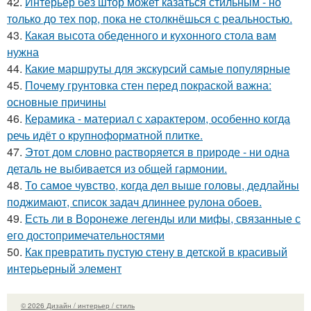
42.
Интерьер без штор может казаться стильным - но
только до тех пор, пока не столкнёшься с реальностью.
43.
Какая высота обеденного и кухонного стола вам
нужна
44.
Какие маршруты для экскурсий самые популярные
45.
Почему грунтовка стен перед покраской важна:
основные причины
46.
Керамика - материал с характером, особенно когда
речь идёт о крупноформатной плитке.
47.
Этот дом словно растворяется в природе - ни одна
деталь не выбивается из общей гармонии.
48.
То самое чувство, когда дел выше головы, дедлайны
поджимают, список задач длиннее рулона обоев.
49.
Есть ли в Воронеже легенды или мифы, связанные с
его достопримечательностями
50.
Как превратить пустую стену в детской в красивый
интерьерный элемент
© 2026 Дизайн / интерьер / стиль