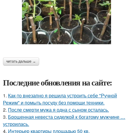
читать дальше →
Последние обновления на сайте:
1.
Как-то внезапно я решила устроить себе "Ручной
Режим" и помыть посуду без помощи техники.
2.
После смерти мужа я одна с сыном осталась.
3.
Брошенная невеста сиделкой к богатому мужчине …
устроилась.
4.
Интерьер квартиры площадью 50 кв.