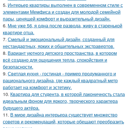
5.
Интерьер квартиры выполнен в современном стиле с
элементами Мемфиса и создан для молодой семейной
пары, ценящей комфорт и выразительный дизайн.
6.
Мне уже 56, я одна после развода, живу в старенькой
квартире отца.
7.
Смелый и эмоциональный дизайн, созданный для
нестандартных, ярких и общительных экстравертов.
8.
Вариант уютного детского пространства, в котором
всё создано для ощущения тепла, спокойствия и
безопасности.
9.
Светлая кухня - гостиная - пример продуманного и
рационального дизайна, где каждый квадратный метр
работает на комфорт и эстетику.
10.
Квартира для студента, в которой лаконичность стала
идеальным фоном для яркого, творческого характера
будущего актёра.
11.
В мире дизайна интерьера существует множество
советов и рекомендаций, которые обещают преобразить