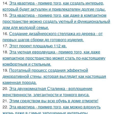
14.
Эта квартира - пример того, как создать интерьер,
который будет актуален и привлекателен долгие годы.
15.
Эта квартира - пример того, как даже в компактном
пространстве можно создать уютный и функциональный
дом для молодой семьи.
16.
Создание дизайнерского стеллажа из дерева - от
первых шагов сборки до готового изделия.
17.
Этот проект площадью 112 кв.
18.
Эта уютная евродвушка - пример того, как даже
компактное пространство может стать по-настоящему
комфортным и стильным.
19.
Поэтапный процесс создания эффектной
декоративной стены, которая выглядит как настоящая
каменная порода.
20.
Эта двухкомнатная Сталинка - воплощение
женственности, элегантности и тонкого вкуса.
21.
Этим средством вы всю обувь в доме отмоете!
22.
Эта квартира - пример того, как можно вдохнуть
жизнь даже в самые запущенные интерьеры.