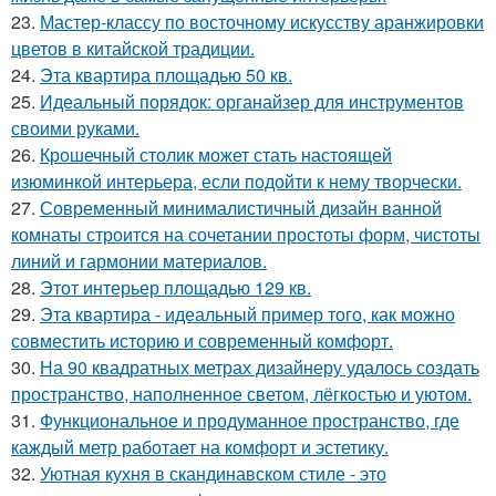
23.
Мастер-классу по восточному искусству аранжировки
цветов в китайской традиции.
24.
Эта квартира площадью 50 кв.
25.
Идеальный порядок: органайзер для инструментов
своими руками.
26.
Крошечный столик может стать настоящей
изюминкой интерьера, если подойти к нему творчески.
27.
Современный минималистичный дизайн ванной
комнаты строится на сочетании простоты форм, чистоты
линий и гармонии материалов.
28.
Этот интерьер площадью 129 кв.
29.
Эта квартира - идеальный пример того, как можно
совместить историю и современный комфорт.
30.
На 90 квадратных метрах дизайнеру удалось создать
пространство, наполненное светом, лёгкостью и уютом.
31.
Функциональное и продуманное пространство, где
каждый метр работает на комфорт и эстетику.
32.
Уютная кухня в скандинавском стиле - это