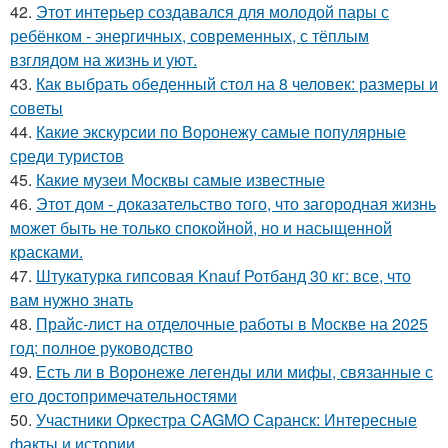
42.
Этот интерьер создавался для молодой пары с
ребёнком - энергичных, современных, с тёплым
взглядом на жизнь и уют.
43.
Как выбрать обеденный стол на 8 человек: размеры и
советы
44.
Какие экскурсии по Воронежу самые популярные
среди туристов
45.
Какие музеи Москвы самые известные
46.
Этот дом - доказательство того, что загородная жизнь
может быть не только спокойной, но и насыщенной
красками.
47.
Штукатурка гипсовая Knauf Ротбанд 30 кг: все, что
вам нужно знать
48.
Прайс-лист на отделочные работы в Москве на 2025
год: полное руководство
49.
Есть ли в Воронеже легенды или мифы, связанные с
его достопримечательностями
50.
Участники Оркестра CAGMO Саранск: Интересные
факты и истории