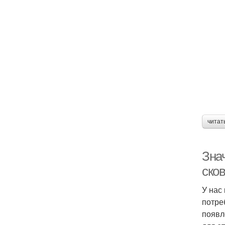
читат
Знач
ско
У нас
потре
появл