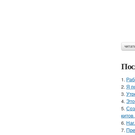
читат
Пос
1.
Раб
2.
Я п
3.
Утр
4.
Это
5.
Соз
китов.
6.
Наг
7.
Пре