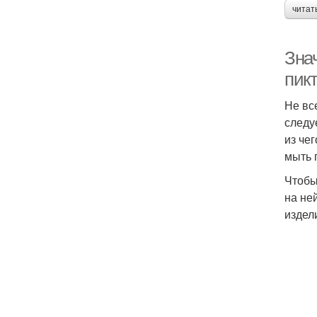
читат
Зна
пик
Не вс
следу
из че
мыть 
Чтобы
на не
издел