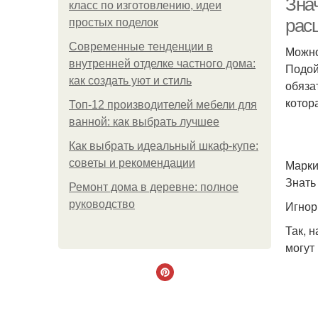
Зна
класс по изготовлению, идеи
рас
простых поделок
Современные тенденции в
Можно
внутренней отделке частного дома:
Подой
как создать уют и стиль
обяза
котор
Топ-12 производителей мебели для
ванной: как выбрать лучшее
Как выбрать идеальный шкаф-купе:
советы и рекомендации
Марки
Знать
Ремонт дома в деревне: полное
руководство
Игнор
Так, 
могут