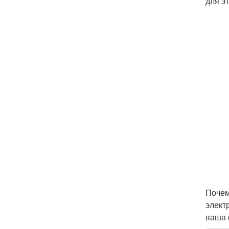
для э
Почем
элект
ваша 