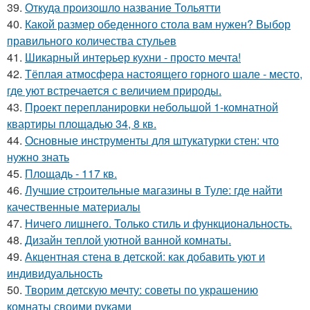
39.
Откуда произошло название Тольятти
40.
Какой размер обеденного стола вам нужен? Выбор
правильного количества стульев
41.
Шикарный интерьер кухни - просто мечта!
42.
Тёплая атмосфера настоящего горного шале - место,
где уют встречается с величием природы.
43.
Проект перепланировки небольшой 1-комнатной
квартиры площадью 34, 8 кв.
44.
Основные инструменты для штукатурки стен: что
нужно знать
45.
Площадь - 117 кв.
46.
Лучшие строительные магазины в Туле: где найти
качественные материалы
47.
Ничего лишнего. Только стиль и функциональность.
48.
Дизайн теплой уютной ванной комнаты.
49.
Акцентная стена в детской: как добавить уют и
индивидуальность
50.
Творим детскую мечту: советы по украшению
комнаты своими руками