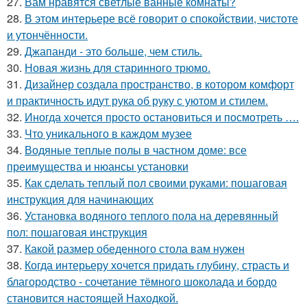
27.
Вам нравятся светлые ванные комнаты?
28.
В этом интерьере всё говорит о спокойствии, чистоте
и утончённости.
29.
Джапанди - это больше, чем стиль.
30.
Новая жизнь для старинного трюмо.
31.
Дизайнер создала пространство, в котором комфорт
и практичность идут рука об руку с уютом и стилем.
32.
Иногда хочется просто остановиться и посмотреть ….
33.
Что уникального в каждом музее
34.
Водяные теплые полы в частном доме: все
преимущества и нюансы установки
35.
Как сделать теплый пол своими руками: пошаговая
инструкция для начинающих
36.
Установка водяного теплого пола на деревянный
пол: пошаговая инструкция
37.
Какой размер обеденного стола вам нужен
38.
Когда интерьеру хочется придать глубину, страсть и
благородство - сочетание тёмного шоколада и бордо
становится настоящей Находкой.