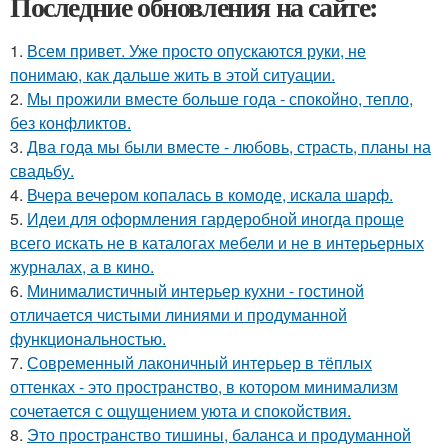
Последние обновления на сайте:
1.
Всем привет. Уже просто опускаются руки, не
понимаю, как дальше жить в этой ситуации.
2.
Мы прожили вместе больше года - спокойно, тепло,
без конфликтов.
3.
Два года мы были вместе - любовь, страсть, планы на
свадьбу.
4.
Вчера вечером копалась в комоде, искала шарф.
5.
Идеи для оформления гардеробной иногда проще
всего искать не в каталогах мебели и не в интерьерных
журналах, а в кино.
6.
Минималистичный интерьер кухни - гостиной
отличается чистыми линиями и продуманной
функциональностью.
7.
Современный лаконичный интерьер в тёплых
оттенках - это пространство, в котором минимализм
сочетается с ощущением уюта и спокойствия.
8.
Это пространство тишины, баланса и продуманной