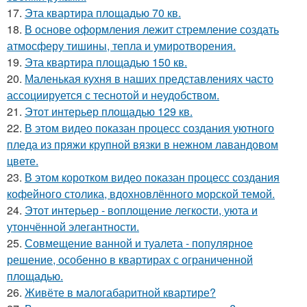
17.
Эта квартира площадью 70 кв.
18.
В основе оформления лежит стремление создать
атмосферу тишины, тепла и умиротворения.
19.
Эта квартира площадью 150 кв.
20.
Маленькая кухня в наших представлениях часто
ассоциируется с теснотой и неудобством.
21.
Этот интерьер площадью 129 кв.
22.
В этом видео показан процесс создания уютного
пледа из пряжи крупной вязки в нежном лавандовом
цвете.
23.
В этом коротком видео показан процесс создания
кофейного столика, вдохновлённого морской темой.
24.
Этот интерьер - воплощение легкости, уюта и
утончённой элегантности.
25.
Совмещение ванной и туалета - популярное
решение, особенно в квартирах с ограниченной
площадью.
26.
Живёте в малогабаритной квартире?