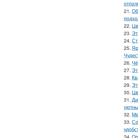
отпол
21.
Об
подхо
22.
Цв
23.
Эт
24.
Ст
25.
Яр
Чудес
26.
Чё
27.
Эт
28.
Кв
29.
Эт
30.
Цв
31.
Ди
уютны
32.
Ме
33.
Со
удобс
34.
Ор