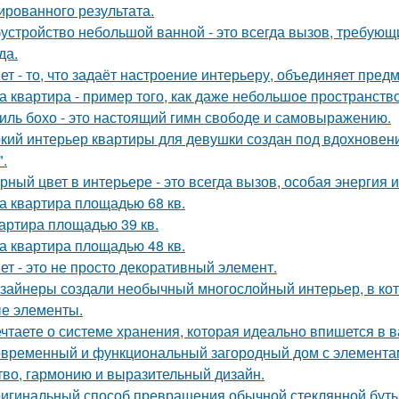
ированного результата.
устройство небольшой ванной - это всегда вызов, требующи
да.
ет - то, что задаёт настроение интерьеру, объединяет пре
а квартира - пример того, как даже небольшое пространство
иль бохо - это настоящий гимн свободе и самовыражению.
кий интерьер квартиры для девушки создан под вдохновени
".
рный цвет в интерьере - это всегда вызов, особая энергия 
а квартира площадью 68 кв.
артира площадью 39 кв.
а квартира площадью 48 кв.
ет - это не просто декоративный элемент.
зайнеры создали необычный многослойный интерьер, в кот
е элементы.
чтаете о системе хранения, которая идеально впишется в 
временный и функциональный загородный дом с элементами
тво, гармонию и выразительный дизайн.
игинальный способ превращения обычной стеклянной бутыл