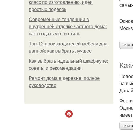
класс по изготовлению, идеи
самых
простых поделок
Современные тенденции в
Основ
внутренней отделке частного дома:
Москв
как создать уют и стиль
Топ-12 производителей мебели для
читат
ванной: как выбрать лучшее
Как выбрать идеальный шкаф-купе:
Как
советы и рекомендации
Новос
Ремонт дома в деревне: полное
на вы
руководство
Давай
Фести
Одним
имеет
читат