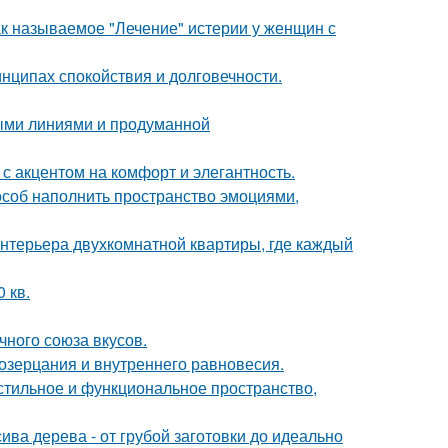
ак называемое "Лечение" истерии у женщин с
нципах спокойствия и долговечности.
тыми линиями и продуманной
с акцентом на комфорт и элегантность.
пособ наполнить пространство эмоциями,
нтерьера двухкомнатной квартиры, где каждый
 кв.
чного союза вкусов.
созерцания и внутреннего равновесия.
 стильное и функциональное пространство,
ива дерева - от грубой заготовки до идеально