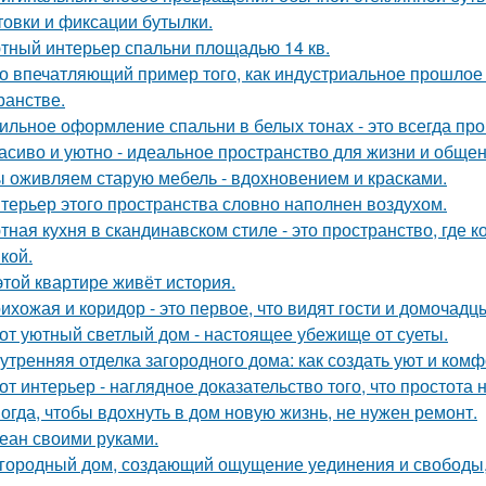
товки и фиксации бутылки.
тный интерьер спальни площадью 14 кв.
о впечатляющий пример того, как индустриальное прошлое
ранстве.
ильное оформление спальни в белых тонах - это всегда про 
асиво и уютно - идеальное пространство для жизни и общен
 оживляем старую мебель - вдохновением и красками.
терьер этого пространства словно наполнен воздухом.
тная кухня в скандинавском стиле - это пространство, где 
кой.
этой квартире живёт история.
ихожая и коридор - это первое, что видят гости и домочадц
от уютный светлый дом - настоящее убежище от суеты.
утренняя отделка загородного дома: как создать уют и ком
от интерьер - наглядное доказательство того, что простота 
огда, чтобы вдохнуть в дом новую жизнь, не нужен ремонт.
еан своими руками.
городный дом, создающий ощущение уединения и свободы, -