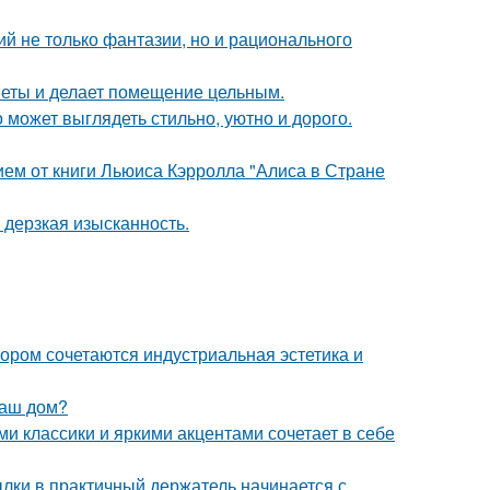
й не только фантазии, но и рационального
дметы и делает помещение цельным.
 может выглядеть стильно, уютно и дорого.
ем от книги Льюиса Кэрролла "Алиса в Стране
и дерзкая изысканность.
ором сочетаются индустриальная эстетика и
ваш дом?
 классики и яркими акцентами сочетает в себе
ки в практичный держатель начинается с