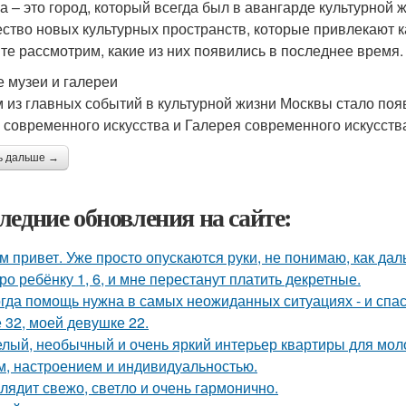
а – это город, который всегда был в авангарде культурной 
ство новых культурных пространств, которые привлекают ка
те рассмотрим, какие из них появились в последнее время.
 музеи и галереи
 из главных событий в культурной жизни Москвы стало поя
 современного искусства и Галерея современного искусства
ь дальше →
ледние обновления на сайте:
м привет. Уже просто опускаются руки, не понимаю, как дал
ро ребёнку 1, 6, и мне перестанут платить декретные.
гда помощь нужна в самых неожиданных ситуациях - и спас
 32, моей девушке 22.
лый, необычный и очень яркий интерьер квартиры для моло
м, настроением и индивидуальностью.
лядит свежо, светло и очень гармонично.