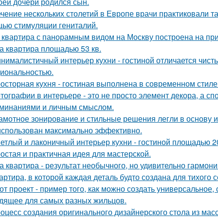
оей дочери родился сын.
ечение нескольких столетий в Европе врачи практиковали т
ью стимуляции гениталий.
 квартира с панорамным видом на Москву построена на при
а квартира площадью 53 кв.
нималистичный интерьер кухни - гостиной отличается чис
иональностью.
осторная кухня - гостиная выполнена в современном стиле 
тографии в интерьере - это не просто элемент декора, а с
минаниями и личным смыслом.
амотное зонирование и стильные решения легли в основу и
использован максимально эффективно.
етлый и лаконичный интерьер кухни - гостиной площадью 20
остая и практичная идея для мастерской.
а квартира - результат необычного, но удивительно гармони
артира, в которой каждая деталь будто создана для тихого 
от проект - пример того, как можно создать универсальное,
дящее для самых разных жильцов.
оцесс создания оригинального дизайнерского стола из масс