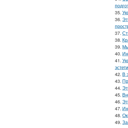
подго
35.
Ую
36.
Эт
прост
37.
Ст
38.
Кр
39.
Мы
40.
Ин
41.
Ую
эстети
42.
В 
43.
Пр
44.
Эт
45.
Вн
46.
Эт
47.
Ин
48.
Ок
49.
За