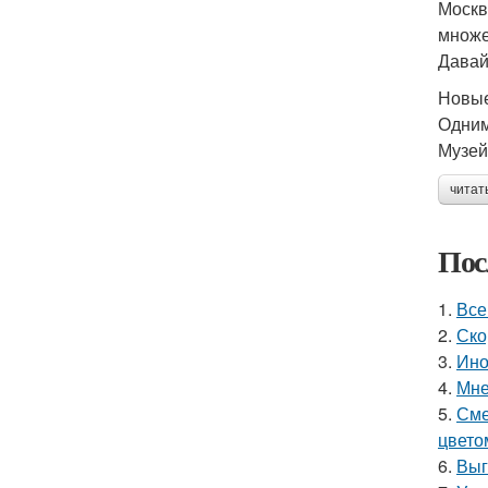
Москв
множе
Давай
Новые
Одним
Музей
читат
Пос
1.
Все
2.
Ско
3.
Ино
4.
Мне
5.
Сме
цвето
6.
Выг