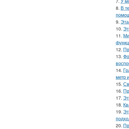
7.
У м
8.
В т
помощ
9.
Эта
10.
Эт
11.
Ми
функц
12.
Пр
13.
Фо
воспо
14.
Гр
метр 
15.
Св
16.
Пр
17.
Эт
18.
Кв
19.
Эт
подхо
20.
Пр