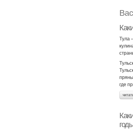
Вас
Как
Тула 
кулин
стран
Тульс
Тульс
пряны
где п
читат
Как
год