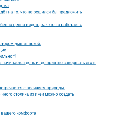
 дома
идёт на то, что не решился бы предложить
бенно ценно видеть, как кто-то работает с
котором дышит покой.
ции
рильно"?
 начинается день и где приятно завершать его в
встречается с величием природы.
чного столика из икеи можно создать
я вашего комфорта