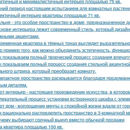
ктичный и минималистичный интерьер площадью 75 кв.
ний период настоящим испытанием для комнатных растени
ектичный интерьер квартиры площадью 71 кв.
льня - это особое пространство в доме, предназначенное д
снове интерьера лежит современный стиль, который дизайн
жными акцентами.
ременная квартира в тёмных тонах выглядит выразительно,
о пример того, как можно объединить эстетичность, функци
 показываем полный творческий процесс создания впечат
 показываем полный процесс создания стильной акцентной 
ьного штриха, который преобразит комнату.
мпактное пространство раскрывается благодаря продуман
ым деталям.
от интерьер - настоящее произведение искусства, в которо
лекательный процесс установки встроенного шкафа с элем
от дом - воплощение мечты о спокойной жизни вдали от гор
к рационально распределить пространство в 3-комнатной к
чему выбирают срочный выкуп вместо обычной продажи
а квартира площадью 100 кв.