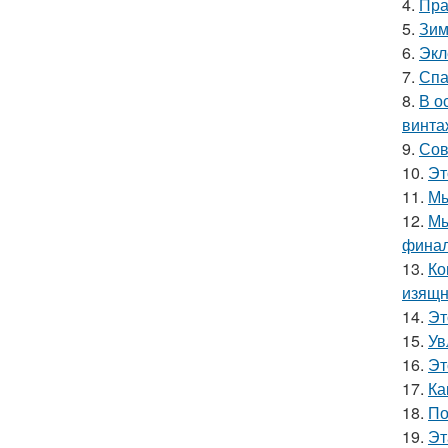
4.
Пра
5.
Зим
6.
Экл
7.
Спа
8.
В о
винта
9.
Сов
10.
Эт
11.
Мы
12.
Мы
финал
13.
Ко
изящн
14.
Эт
15.
Ув
16.
Эт
17.
Ка
18.
По
19.
Эт