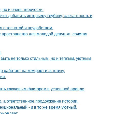
 но и очень творчески:
очет добавить интерьеру глубину, элегантность и
 с теснотой и неудобством.
ое пространство для молодой девушки, сочетая
.
 быть не только стильным, но и тёплым, уютным
 работает на комфорт и эстетику.
ия.
стать ключевым фактором в успешной аренде
о, а ответственное продолжение истории.
нкциональный - и в то же время уютный.
хновляет.