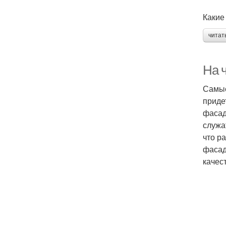
Какие
читат
На 
Самые
приде
фасад
служа
что р
фасад
качес