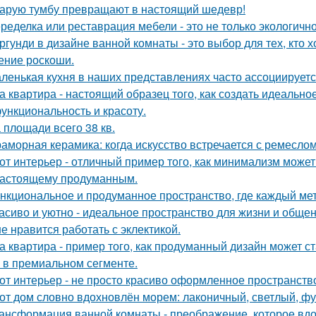
арую тумбу превращают в настоящий шедевр!
ределка или реставрация мебели - это не только экологично,
ргунди в дизайне ванной комнаты - это выбор для тех, кто х
ние роскоши.
ленькая кухня в наших представлениях часто ассоциируется
а квартира - настоящий образец того, как создать идеальн
функциональность и красоту.
 площади всего 38 кв.
аморная керамика: когда искусство встречается с ремеслом
от интерьер - отличный пример того, как минимализм может
настоящему продуманным.
нкциональное и продуманное пространство, где каждый метр
асиво и уютно - идеальное пространство для жизни и общен
е нравится работать с эклектикой.
а квартира - пример того, как продуманный дизайн может 
 в премиальном сегменте.
от интерьер - не просто красиво оформленное пространств
от дом словно вдохновлён морем: лаконичный, светлый, фу
ансформация ванной комнаты - преображение, которое вдо