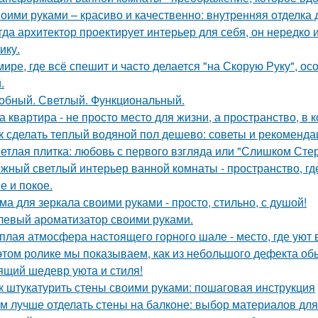
оими руками – красиво и качественно: внутренняя отделка
гда архитектор проектирует интерьер для себя, он нередко 
ику.
мире, где всё спешит и часто делается "на Скорую Руку", осо
.
обный. Светлый. Функциональный.
а квартира - не просто место для жизни, а пространство, в 
к сделать теплый водяной пол дешево: советы и рекоменда
етлая плитка: любовь с первого взгляда или "Слишком Сте
жный светлый интерьер ванной комнаты - пространство, где
е и покое.
ма для зеркала своими руками - просто, стильно, с душой!
левый ароматизатор своими руками.
плая атмосфера настоящего горного шале - место, где уют 
этом ролике мы показываем, как из небольшого дефекта обы
ящий шедевр уюта и стиля!
к штукатурить стены своими руками: пошаговая инструкция
м лучше отделать стены на балконе: выбор материалов дл