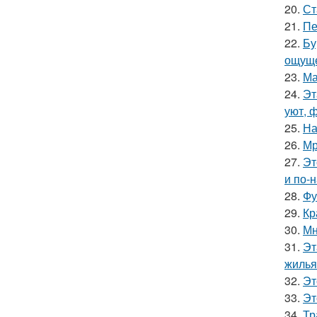
20.
Ст
21.
Пе
22.
Бу
ощуще
23.
Ма
24.
Эт
уют, 
25.
На
26.
Мр
27.
Эт
и по-
28.
Фу
29.
Кр
30.
Мн
31.
Эт
жилья
32.
Эт
33.
Эт
34.
Тр