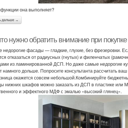
 функции она выполняет?
ь дальше →
что нужно обратить внимание при покупке
 недорогие фасады — гладкие, глухие, без фрезеровки. Ес
тся отказаться от радиусных (гнутых) и филенчатых (рамо
ами из ламинированной ДСП. Но даже самые недорогие кух
т намного дольше. Попросите консультанта рассчитать ваш 
азница окажется совсем небольшой.Комбинируйте бюджетн
ы нижних шкафов можно заказать из ДСП в пластике или М
твенного и эффектного МДФ с эмалью «высокий глянец».