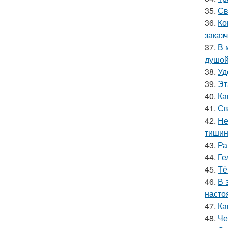
35.
Св
36.
Ко
заказч
37.
В 
душой
38.
Уд
39.
Эт
40.
Ка
41.
Св
42.
Не
тишин
43.
Ра
44.
Ге
45.
Тё
46.
В 
насто
47.
Ка
48.
Че