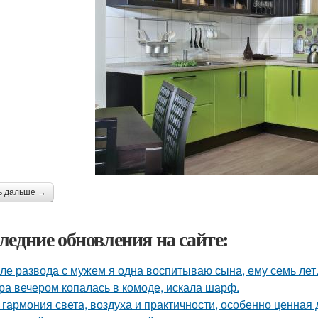
ь дальше →
ледние обновления на сайте:
ле развода с мужем я одна воспитываю сына, ему семь лет
ра вечером копалась в комоде, искала шарф.
 гармония света, воздуха и практичности, особенно ценная