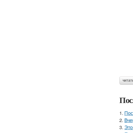
читат
Пос
1.
Пос
2.
Вче
3.
Это