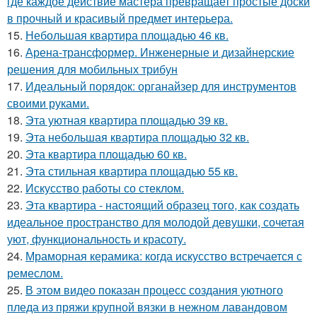
где каждое действие мастера превращает простые доски
в прочный и красивый предмет интерьера.
15.
Небольшая квартира площадью 46 кв.
16.
Арена-трансформер. Инженерные и дизайнерские
решения для мобильных трибун
17.
Идеальный порядок: органайзер для инструментов
своими руками.
18.
Эта уютная квартира площадью 39 кв.
19.
Эта небольшая квартира площадью 32 кв.
20.
Эта квартира площадью 60 кв.
21.
Эта стильная квартира площадью 55 кв.
22.
Искусство работы со стеклом.
23.
Эта квартира - настоящий образец того, как создать
идеальное пространство для молодой девушки, сочетая
уют, функциональность и красоту.
24.
Мраморная керамика: когда искусство встречается с
ремеслом.
25.
В этом видео показан процесс создания уютного
пледа из пряжи крупной вязки в нежном лавандовом