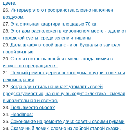
цвете.
26.
Интерьер этого пространства словно наполнен
воздухом.
27.
Эта стильная квартира площадью 70 кв.
28.
Этот дом расположен в живописном месте - вдали от
городской суеты, среди зелени и тишины.
29.
Дала шкафу второй шанс - и он буквально заиграл
новой жизнью!
30.
Стол из потрескавшейся смолы - когда химия в
искусство превращается.
31.
Полный ремонт деревенского дома внутри: советы и
рекомендации
32.
Когда один стиль начинает утомлять своей
предсказуемостью, на сцену выходит эклектика - смелая,
выразительная и свежая.
33.
Тюль вместо обоев?
34.
Headlines:
35.
Сэкономьте на ремонте дачи: советы своими руками
36.
Сказочный домик, словно из доброй старой сказки.