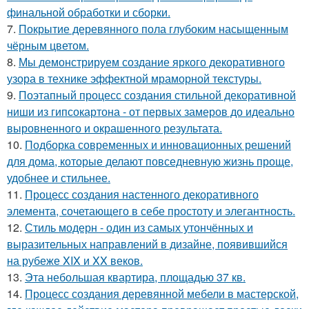
финальной обработки и сборки.
7.
Покрытие деревянного пола глубоким насыщенным
чёрным цветом.
8.
Мы демонстрируем создание яркого декоративного
узора в технике эффектной мраморной текстуры.
9.
Поэтапный процесс создания стильной декоративной
ниши из гипсокартона - от первых замеров до идеально
выровненного и окрашенного результата.
10.
Подборка современных и инновационных решений
для дома, которые делают повседневную жизнь проще,
удобнее и стильнее.
11.
Процесс создания настенного декоративного
элемента, сочетающего в себе простоту и элегантность.
12.
Стиль модерн - один из самых утончённых и
выразительных направлений в дизайне, появившийся
на рубеже XIX и XX веков.
13.
Эта небольшая квартира, площадью 37 кв.
14.
Процесс создания деревянной мебели в мастерской,