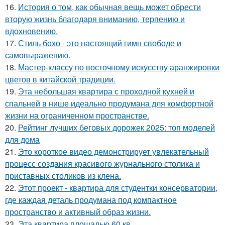
16.
История о том, как обычная вещь может обрести
вторую жизнь благодаря вниманию, терпению и
вдохновению.
17.
Стиль бохо - это настоящий гимн свободе и
самовыражению.
18.
Мастер-классу по восточному искусству аранжировки
цветов в китайской традиции.
19.
Эта небольшая квартира с проходной кухней и
спальней в нише идеально продумана для комфортной
жизни на ограниченном пространстве.
20.
Рейтинг лучших беговых дорожек 2025: топ моделей
для дома
21.
Это короткое видео демонстрирует увлекательный
процесс создания красивого журнального столика и
приставных столиков из клена.
22.
Этот проект - квартира для студентки консерватории,
где каждая деталь продумана под компактное
пространство и активный образ жизни.
23.
Эта квартира площадью 60 кв.