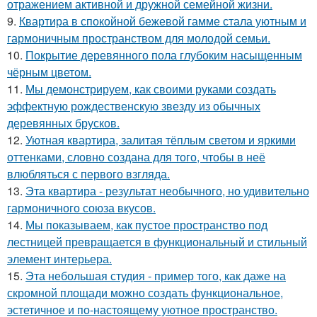
отражением активной и дружной семейной жизни.
9.
Квартира в спокойной бежевой гамме стала уютным и
гармоничным пространством для молодой семьи.
10.
Покрытие деревянного пола глубоким насыщенным
чёрным цветом.
11.
Мы демонстрируем, как своими руками создать
эффектную рождественскую звезду из обычных
деревянных брусков.
12.
Уютная квартира, залитая тёплым светом и яркими
оттенками, словно создана для того, чтобы в неё
влюбляться с первого взгляда.
13.
Эта квартира - результат необычного, но удивительно
гармоничного союза вкусов.
14.
Мы показываем, как пустое пространство под
лестницей превращается в функциональный и стильный
элемент интерьера.
15.
Эта небольшая студия - пример того, как даже на
скромной площади можно создать функциональное,
эстетичное и по-настоящему уютное пространство.