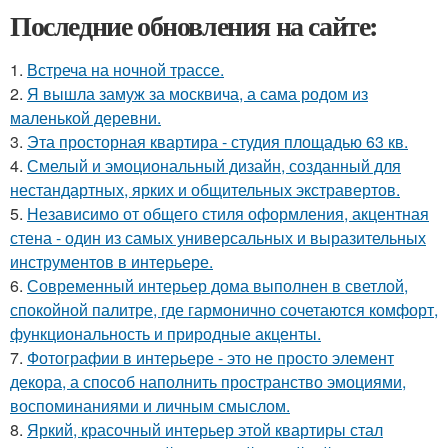
Последние обновления на сайте:
1.
Встреча на ночной трассе.
2.
Я вышла замуж за москвича, а сама родом из
маленькой деревни.
3.
Эта просторная квартира - студия площадью 63 кв.
4.
Смелый и эмоциональный дизайн, созданный для
нестандартных, ярких и общительных экстравертов.
5.
Независимо от общего стиля оформления, акцентная
стена - один из самых универсальных и выразительных
инструментов в интерьере.
6.
Современный интерьер дома выполнен в светлой,
спокойной палитре, где гармонично сочетаются комфорт,
функциональность и природные акценты.
7.
Фотографии в интерьере - это не просто элемент
декора, а способ наполнить пространство эмоциями,
воспоминаниями и личным смыслом.
8.
Яркий, красочный интерьер этой квартиры стал