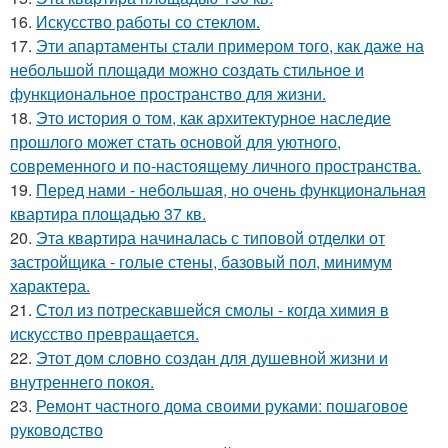
16.
Искусство работы со стеклом.
17.
Эти апартаменты стали примером того, как даже на
небольшой площади можно создать стильное и
функциональное пространство для жизни.
18.
Это история о том, как архитектурное наследие
прошлого может стать основой для уютного,
современного и по-настоящему личного пространства.
19.
Перед нами - небольшая, но очень функциональная
квартира площадью 37 кв.
20.
Эта квартира начиналась с типовой отделки от
застройщика - голые стены, базовый пол, минимум
характера.
21.
Стол из потрескавшейся смолы - когда химия в
искусство превращается.
22.
Этот дом словно создан для душевной жизни и
внутреннего покоя.
23.
Ремонт частного дома своими руками: пошаговое
руководство