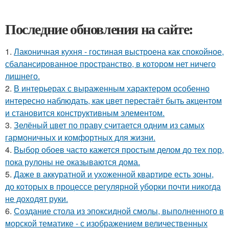
Последние обновления на сайте:
1.
Лаконичная кухня - гостиная выстроена как спокойное,
сбалансированное пространство, в котором нет ничего
лишнего.
2.
В интерьерах с выраженным характером особенно
интересно наблюдать, как цвет перестаёт быть акцентом
и становится конструктивным элементом.
3.
Зелёный цвет по праву считается одним из самых
гармоничных и комфортных для жизни.
4.
Выбор обоев часто кажется простым делом до тех пор,
пока рулоны не оказываются дома.
5.
Даже в аккуратной и ухоженной квартире есть зоны,
до которых в процессе регулярной уборки почти никогда
не доходят руки.
6.
Создание стола из эпоксидной смолы, выполненного в
морской тематике - с изображением величественных