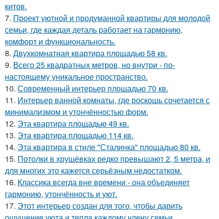
китов.
7.
Проект уютной и продуманной квартиры для молодой
семьи, где каждая деталь работает на гармонию,
комфорт и функциональность.
8.
Двухкомнатная квартира площадью 58 кв.
9.
Всего 25 квадратных метров, но внутри - по-
настоящему уникальное пространство.
10.
Современный интерьер площадью 70 кв.
11.
Интерьер ванной комнаты, где роскошь сочетается с
минимализмом и утончённостью форм.
12.
Эта квартира площадью 49 кв.
13.
Эта квартира площадью 114 кв.
14.
Эта квартира в стиле "Сталинка" площадью 80 кв.
15.
Потолки в хрущёвках редко превышают 2, 5 метра, и
для многих это кажется серьёзным недостатком.
16.
Классика всегда вне времени - она объединяет
гармонию, утончённость и уют.
17.
Этот интерьер создан для того, чтобы дарить
ощущение уюта и тепла каждому члену семьи.