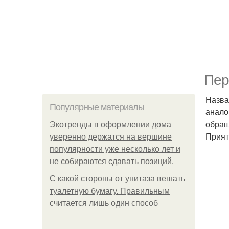
Пер
Назва
Популярные материалы
анало
обращ
Экотренды в оформлении дома
Прият
уверенно держатся на вершине
популярности уже несколько лет и
не собираются сдавать позиций.
С какой стороны от унитаза вешать
туалетную бумагу. Правильным
считается лишь один способ