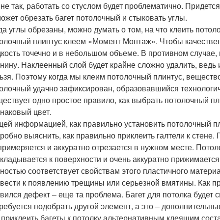
 не так, работать со стуслом будет проблематично. Придетс
ожет обрезать багет потолочный и стыковать углы.
да углы обрезаны, можно думать о том, на что клеить пото
олочный плинтус клеем «Момент Монтаж». Чтобы качествен
кость точечно и в небольшом объеме. В противном случае, 
нину. Наклеенный слой будет крайне сложно удалить, ведь
ьзя. Поэтому когда мы клеим потолочный плинтус, вещество
олочный удачно зафиксирован, образовавшийся технологич
ествует одно простое правило, как выбрать потолочный пл
наковый цвет.
ей информацией, как правильно установить потолочный пл
робно выяснить, как правильно приклеить галтели к стене. 
примеряется и аккуратно отрезается в нужном месте. Пото
кладывается к поверхности и очень аккуратно прижимается
ностью соответствует свойствам этого пластичного матери
вести к появлению трещины или серьезной вмятины. Как пр
вился дефект – еще та проблема. Багет для потолка будет 
ребуется подобрать другой элемент, а это – дополнительны
 приклеить багеты к потолку альтернативным клеящим сост