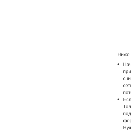
Ниже 
Нач
при
сни
сет
пот
Есл
Тол
под
фор
Нуж