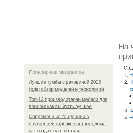
На 
при
Сод
Популярные материалы
Н
Н
Лучшие тумбы с раковиной 2025
с
года: обзор моделей и технологий
Топ-12 производителей мебели для
ванной: как выбрать лучшее
К
Современные тенденции в
Н
внутренней отделке частного дома:
как создать уют и стиль