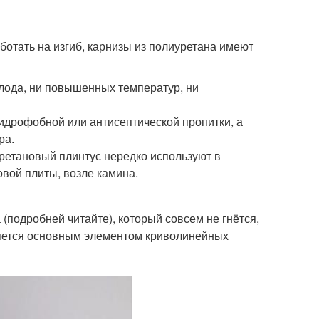
отать на изгиб, карнизы из полиуретана имеют
олода, ни повышенных температур, ни
идрофобной или антисептической пропитки, а
ра.
етановый плинтус нередко используют в
зовой плиты, возле камина.
подробней читайте), который совсем не гнётся,
ляется основным элементом криволинейных