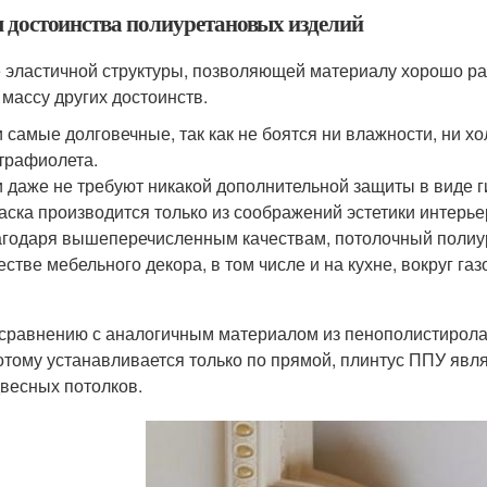
м достоинства полиуретановых изделий
 эластичной структуры, позволяющей материалу хорошо раб
 массу других достоинств.
 самые долговечные, так как не боятся ни влажности, ни х
трафиолета.
 даже не требуют никакой дополнительной защиты в виде г
аска производится только из соображений эстетики интерье
годаря вышеперечисленным качествам, потолочный полиур
естве мебельного декора, в том числе и на кухне, вокруг га
сравнению с аналогичным материалом из пенополистирола (
отому устанавливается только по прямой, плинтус ППУ яв
весных потолков.