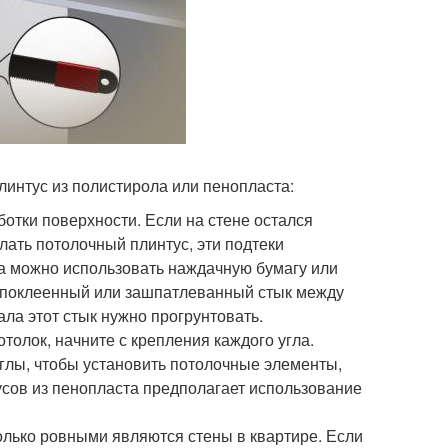
линтус из полистирола или пенопласта:
отки поверхности. Если на стене остался
елать потолочный плинтус, эти подтеки
а можно использовать наждачную бумагу или
е поклеенный или зашпатлеванный стык между
ала этот стык нужно прогрунтовать.
отолок, начните с крепления каждого угла.
Углы, чтобы установить потолочные элементы,
усов из пенопласта предполагает использование
колько ровными являются стены в квартире. Если