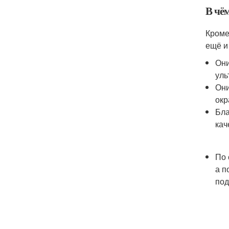
В чё
Кроме
ещё и
Они
уль
Они
окр
Бла
кач
По 
а п
под