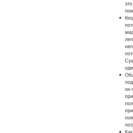
это
пом
Ког
пот
жид
леп
нел
пот
Сущ
оди
Общ
под
он 
при
пол
при
поя
пот
Как