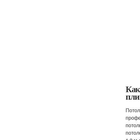
Как
пли
Потол
профе
потол
потол