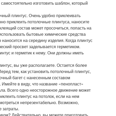
я самостоятельно изготовить шаблон, который
лочный плинтус. Очень удобно приклеивать
но приклеить потолочные плинтуса, наносите
клеящий состав может просочиться, попасть на
 использовать бытовые химические средства
 наносится на середину изделия. Когда плинтус
еский просвет заделывается герметиком.
интус и герметик к нему. Они должны иметь
интус, вы уже располагаете. Остается более
Перед тем, как установить потолочный плинтус,
лочный багет с нанесенным составом
. Имейте в виду, что название «пенопласт»
ала. Всего одно неосторожное движение может
иклеить плинтус на потолок, если на нем
смотреться непрезентабельно. Возможно,
е затраты.
авом? Действительно, вы можете приготовить