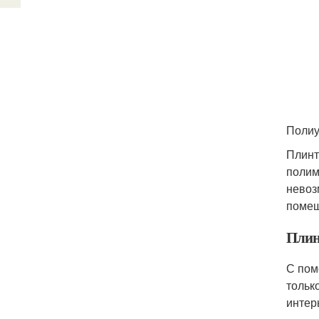
Полиу
Плинт
полим
невоз
помещ
Плин
С пом
тольк
интер