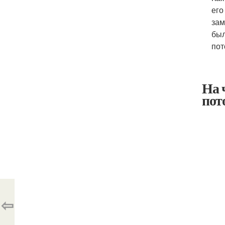
его
зам
был
пот
На 
пот
⇦