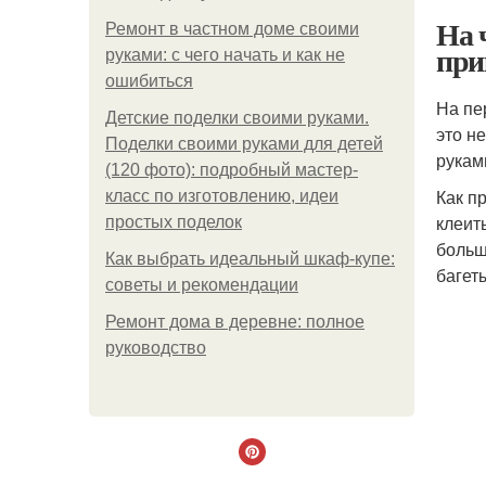
На 
Ремонт в частном доме своими
при
руками: с чего начать и как не
ошибиться
На пе
Детские поделки своими руками.
это н
Поделки своими руками для детей
рукам
(120 фото): подробный мастер-
Как п
класс по изготовлению, идеи
клеит
простых поделок
больш
Как выбрать идеальный шкаф-купе:
багет
советы и рекомендации
Ремонт дома в деревне: полное
руководство