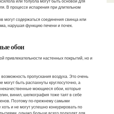
ксилола или толуола могут быть основой для
ля. В процессе испарения при длительном
ов могут содержаться соединения свинца или
зма, нарушая функцию печени и почек.
ные обои
ной привлекательности настенных покрытий, но и
 возможность пропускания воздуха. Это очень
е могут быть распахнуты круглосуточно, а
ы некачественные моющиеся обои, которые
лин, винил, шелкография тоже таят в себе
генов. Поэтому по-прежнему самыми
хоть и не могут успешно конкурировать по
рытиями, однако больше всего подходят для