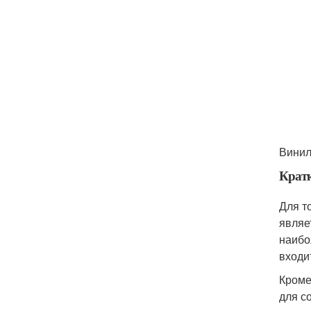
Винил
Кратк
Для т
являе
наибо
входит
Кроме
для с