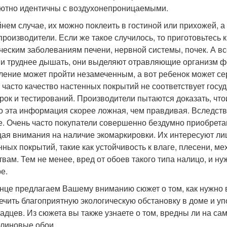
ютно идентичны с воздухонепроницаемыми.
йнем случае, их можно поклеить в гостиной или прихожей, 
производители. Если же такое случилось, то приготовьтесь
ческим заболеваниям печени, нервной системы, почек. А вс
и труднее дышать, они выделяют отравляющие организм ф
ление может пройти незамеченным, а вот ребенок может се
 часто качество настенных покрытий не соответствует госу
рок и тестирований. Производители пытаются доказать, чт
о эта информация скорее ложная, чем правдивая. Вследств
е. Очень часто покупатели совершенно бездумно приобрета
ая внимания на наличие экомаркировки. Их интересуют ли
нных покрытий, такие как устойчивость к влаге, плесени, 
твам. Тем не менее, вред от обоев такого типа налицо, и 
е.
онце предлагаем Вашему вниманию сюжет о том, как нужно 
ечить благоприятную экологическую обстановку в доме и уп
адцев. Из сюжета вы также узнаете о том, вредны ли на с
линовые обои.