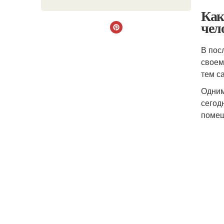
Как
чел
В пос
своем
тем с
Одним
сегод
помещ