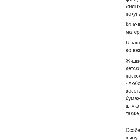
жилых
покуп
Конеч
матер
В наш
волок
Жидки
детск
поско
«любо
восст
бумаж
штука
также
Особе
выпус