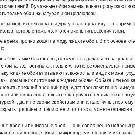
 помещений. Бумажные обои замечательно пропускают возду
ать только обои из натуральной целлюлозы.
но, можно использовать и другую альтернативу — например,
иалов, которые тоже являются очень гигроскопичными.
е время прочно вошли в моду жидкие обои. В их основе кл
на.
е обои также безвредны, потому что сделаны из натуральн
их комнатах, гостиных, спальнях, но не рекомендуется приме
льку жидкие обои впитывают влажность, и вид их может ух
вь» домашних питомцев к жидким обоям. Собака или кошка 
ановить прежний внешний вид будет проблематично. Жидкие 
ных или виниловых, так как они прочно сцепляются со штук
туркой», да и по своим свойствам они аналогичны, поэтому 
 скрыть трещины и щели стен и потолков, можете остановит
нно вредны виниловые обои — они совершенно непроница
каются виниловые обои с микропорами, но найти их в магаз