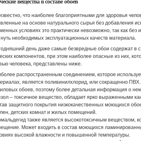
еские вещества в составе обоев
известно, что наиболее благоприятными для здоровья чел
овленные на основе натурального сырья без добавления ис
менных условиях это практически невозможно, так как без
гнуть необходимых эксплуатационных качеств материала.
годняшний день даже самые безвредные обои содержат в с
еских компонентов, при этом наиболее опасные из них, ко
вью человека, представлены ниже.
более распространенным соединением, которое использует
ериалах, является поливинилхлорид, или сокращенно ПВХ. 
иловых обоев, поэтому более детальная информация о нем
зол – токсичное вещество, обладает ярко выраженными ка
тав защитного покрытия низкокачественных моющихся обое
лен, детских комнат и жилых помещений.
мальдегид также является высокотоксичным веществом, ко
ещение. Может входить в состав моющихся ламинированны
овиях высокой влажности и повышенной температуры.