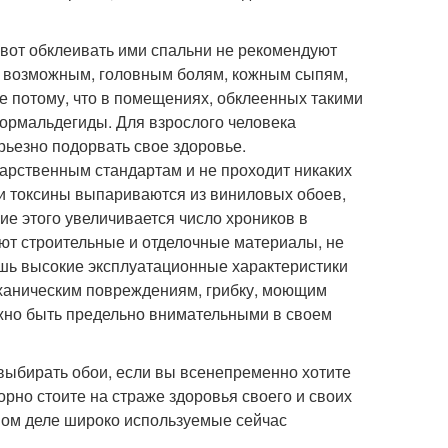
а вот обклеивать ими спальни не рекомендуют
 к возможным, головным болям, кожным сыпям,
е потому, что в помещениях, обклеенных такими
ормальдегиды. Для взрослого человека
рьезно подорвать свое здоровье.
дарственным стандартам и не проходит никаких
ои токсины выпариваются из виниловых обоев,
ие этого увеличивается число хроников в
ют строительные и отделочные материалы, не
шь высокие эксплуатационные характеристики
механическим повреждениям, грибку, моющим
нужно быть предельно внимательными в своем
выбирать обои, если вы всенепременно хотите
орно стоите на страже здоровья своего и своих
амом деле широко используемые сейчас