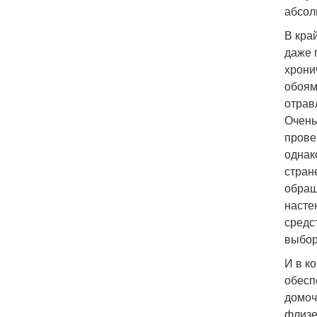
абсол
В кра
даже 
хрони
обоям
отрав
Очень
прове
однак
стран
обращ
насте
средс
выбор
И в к
обесп
домоч
флизе