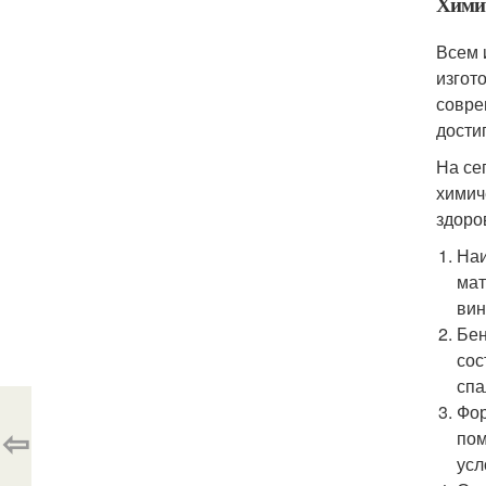
Химич
Всем 
изгот
совре
дости
На се
химич
здоро
Наи
мат
вин
Бен
сос
спа
Фор
⇦
пом
усл