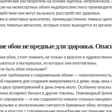
анические растворители на основе ацетона, нитробензола, 
ски на низкосортных обоях недобросовестного производите
действии они могут вызывать расстройство здоровья.
же в некоторых красителях, преимущественно темных цвет
гих тяжелых металлов, которые плохо выводятся из органи
ие обои не вредные для здоровья. Опас
ая обои, стоит помнить не только о красоте и художествен
ываться о материалах, из которых они изготовлены.
 ли быть обои опасными?
ное требование к современным обоям — гигроскопичность,
й параметр для создания микроклимата в доме, ведь окна н
о-двух проветриваний в день очень мало. Особенно опасн
янно испаряют бензол и другие токсины. Новомодный флизе
о сюрпризов — в них содержится немало сильных канцеро
асными и экологичными считаются бумажные обои, которые 
ре и красоте с современными рельефными настенными пок