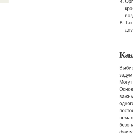
Орг
кра
воз
Так
дру
Как
Выбир
задум
Могут
Основ
важны
одног
посто
немал
безоп
факту