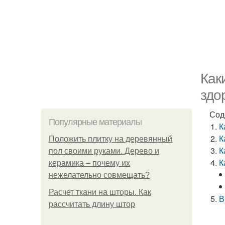
Как
здо
Сод
Популярные материалы
К
К
Положить плитку на деревянный
К
пол своими руками. Дерево и
К
керамика – почему их
нежелательно совмещать?
Расчет ткани на шторы. Как
В
рассчитать длину штор