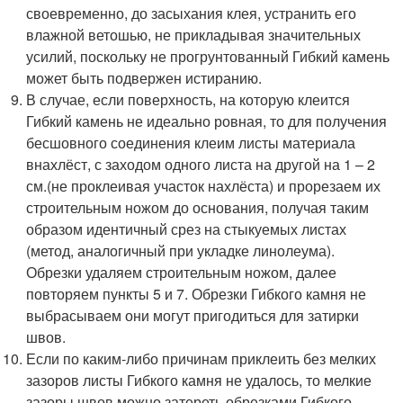
своевременно, до засыхания клея, устранить его
влажной ветошью, не прикладывая значительных
усилий, поскольку не прогрунтованный Гибкий камень
может быть подвержен истиранию.
В случае, если поверхность, на которую клеится
Гибкий камень не идеально ровная, то для получения
бесшовного соединения клеим листы материала
внахлёст, с заходом одного листа на другой на 1 – 2
см.(не проклеивая участок нахлёста) и прорезаем их
строительным ножом до основания, получая таким
образом идентичный срез на стыкуемых листах
(метод, аналогичный при укладке линолеума).
Обрезки удаляем строительным ножом, далее
повторяем пункты 5 и 7. Обрезки Гибкого камня не
выбрасываем они могут пригодиться для затирки
швов.
Если по каким-либо причинам приклеить без мелких
зазоров листы Гибкого камня не удалось, то мелкие
зазоры швов можно затереть обрезками Гибкого