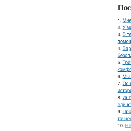
Пос
1.
Мне
2.
У м
3.
В т
помощ
4.
Вар
безоп
5.
Трё
комфо
6.
Мы 
7.
Осн
истор
8.
Инт
единс
9.
Про
точне
10.
Не