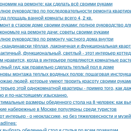
ономим на ремонте: как сделать всё своими руками
лное руководство по последовательности ремонта квартиры
гда площадь ванной комнаты всего 4, 2 кв.
монт в старом доме своими руками: полное руководство д
кономьте на ремонте дачи: советы своими руками
лное руководство по ремонту частного дома внутри
-скандинавски тёплая, лаконичная и функциональная кварти
актичный, функциональный, светлый - этот интерьер котте
м нравится, когда в интерьере появляются комнатные раст
лный гид: как правильно сделать теплый пол в доме
новы монтажа теплых водяных полов: пошаговая инструкц
ожаю людей, которые умеют творить красоту своими рукам
терьер этой однокомнатной квартиры - пример того, как да
но и по-настоящему изысканно.
тимальные размеры обеденного стола на 8 человек: как вы
кие набережные в Москве популярны среди туристов
от интерьер - о неоклассике, но без тяжеловесности и музей
adlines:
к выбрать обеденный стол и стулья по всем правилам