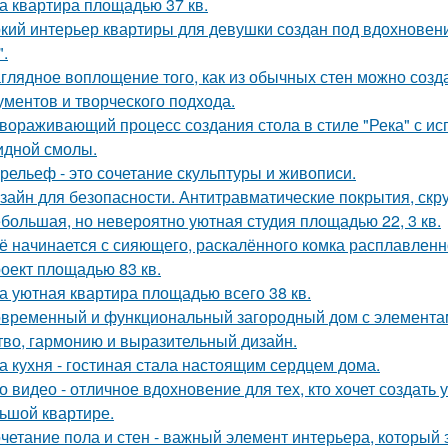
а квартира площадью 37 кв.
кий интерьер квартиры для девушки создан под вдохновени
".
глядное воплощение того, как из обычных стен можно созд
ументов и творческого подхода.
вораживающий процесс создания стола в стиле "Река" с ис
идной смолы.
рельеф - это сочетание скульптуры и живописи.
зайн для безопасности. Антитравматические покрытия, скр
большая, но невероятно уютная студия площадью 22, 3 кв.
ё начинается с сияющего, раскалённого комка расплавленно
оект площадью 83 кв.
а уютная квартира площадью всего 38 кв.
временный и функциональный загородный дом с элементами
тво, гармонию и выразительный дизайн.
а кухня - гостиная стала настоящим сердцем дома.
о видео - отличное вдохновение для тех, кто хочет создат
ьшой квартире.
четание пола и стен - важный элемент интерьера, который 