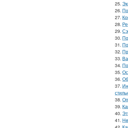
25.
Эк
26.
По
27.
Ко
28.
Ре
29.
Сэ
30.
По
31.
По
32.
Пр
33.
Ва
34.
По
35.
Ос
36.
Об
37.
Ин
стиль
38.
Оп
39.
Ка
40.
Эт
41.
He
42.
Ка