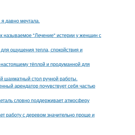
 я давно мечтала.
ак называемое "Лечение" истерии у женщин с
о для ощущения тепла, спокойствия и
о-настоящему тёплой и продуманной для
й шахматный стол ручной работы.
менный арендатор почувствует себя частью
 деталь словно поддерживает атмосферу
ет работу с деревом значительно проще и