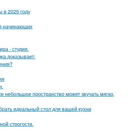
 в 2025 году
ля начинающих
ра - студия.
джа доказывает:
ения?
ия
и.
же небольшое пространство может звучать мягко,
брать идеальный стол для вашей кухни
ной строгости.