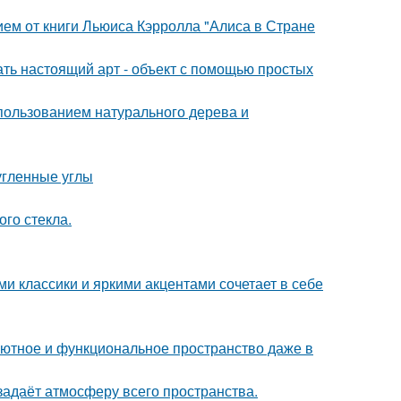
ем от книги Льюиса Кэрролла "Алиса в Стране
ать настоящий арт - объект с помощью простых
пользованием натурального дерева и
угленные углы
го стекла.
 классики и яркими акцентами сочетает в себе
ь уютное и функциональное пространство даже в
задаёт атмосферу всего пространства.