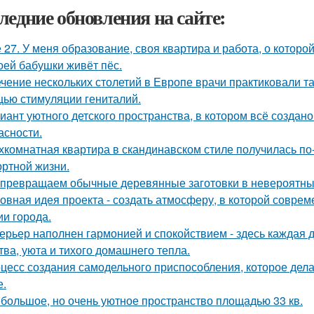
ледние обновления на сайте:
 27. У меня образование, своя квартира и работа, о которой
оей бабушки живёт пёс.
ечение нескольких столетий в Европе врачи практиковали т
ью стимуляции гениталий.
иант уютного детского пространства, в котором всё создан
асности.
хкомнатная квартира в скандинавском стиле получилась п
ртной жизни.
превращаем обычные деревянные заготовки в невероятны
овная идея проекта - создать атмосферу, в которой совре
ии города.
ерьер наполнен гармонией и спокойствием - здесь каждая
тва, уюта и тихого домашнего тепла.
цесс создания самодельного приспособления, которое дела
е.
большое, но очень уютное пространство площадью 33 кв.