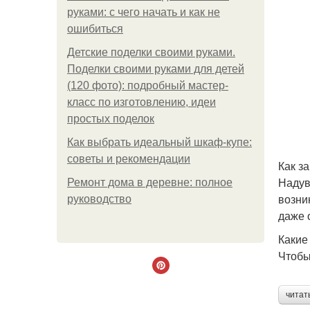
руками: с чего начать и как не
ошибиться
Детские поделки своими руками.
Поделки своими руками для детей
(120 фото): подробный мастер-
класс по изготовлению, идеи
простых поделок
Как выбрать идеальный шкаф-купе:
советы и рекомендации
Как з
Надув
Ремонт дома в деревне: полное
возни
руководство
даже 
Какие
Чтобы
читат