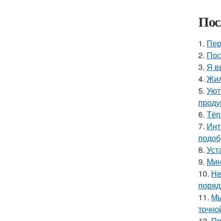
Пос
1.
Пер
2.
Пос
3.
Я в
4.
Жил
5.
Уют
проду
6.
Тёп
7.
Инт
подоб
8.
Уст
9.
Мин
10.
Не
поряд
11.
Мы
точно
12.
Пр