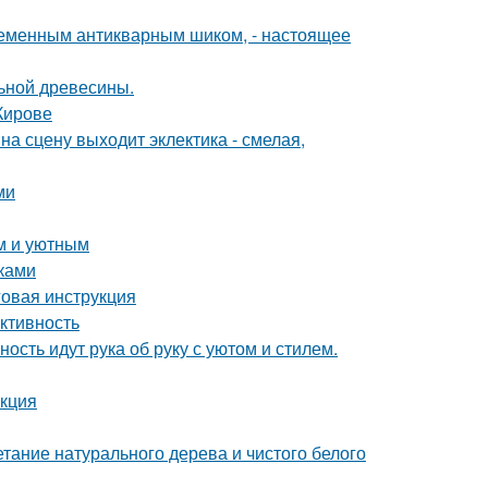
временным антикварным шиком, - настоящее
льной древесины.
Кирове
на сцену выходит эклектика - смелая,
ми
м и уютным
уками
овая инструкция
ктивность
ость идут рука об руку с уютом и стилем.
укция
етание натурального дерева и чистого белого