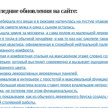
ледние обновления на сайте:
ебирала его вещи и в рюкзаке наткнулась на пустую упаковку
ле смерти мужа я одна с сыном осталась.
ышла замуж за москвича, а сама родом из маленькой дерев
 я тогда в обычной хрущёвке, и как-то раз нас одолели тара
ная квартира, оформленная в спокойной нейтральной пали
манного комфорта.
лая и комфортная спальня на мансардном этаже словно соз
ерьер, который выглядит современно и вызывает ощущение
ранного цвета.
ановка декоративных деревянных панелей.
имализм в интерьере с простотой и максимальной функцио
большая квартира всегда ставит перед владельцем непрост
ка, не потеряв при этом функциональность.
 показываем, как из обычного деревянного бруска создать
й столярной работы.
оцесс сборки эффектного круглого стола из оливкового де