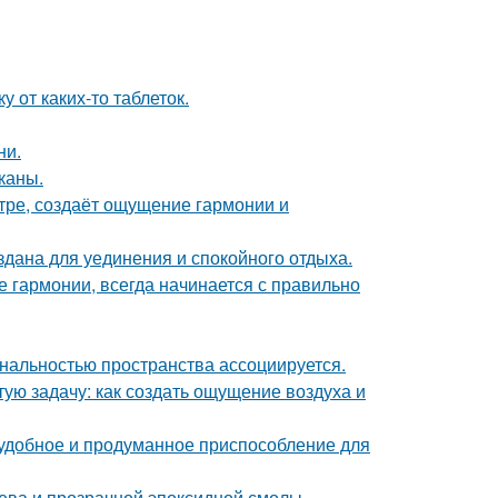
 от каких-то таблеток.
ни.
каны.
тре, создаёт ощущение гармонии и
дана для уединения и спокойного отдыха.
 гармонии, всегда начинается с правильно
нальностью пространства ассоциируется.
ую задачу: как создать ощущение воздуха и
 удобное и продуманное приспособление для
рева и прозрачной эпоксидной смолы.