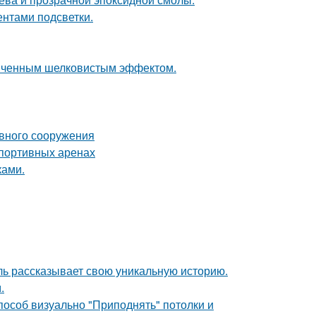
ентами подсветки.
онченным шелковистым эффектом.
ивного сооружения
спортивных аренах
ками.
таль рассказывает свою уникальную историю.
.
способ визуально "Приподнять" потолки и