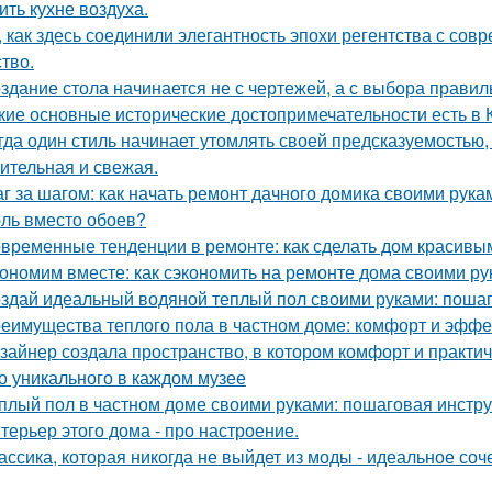
ить кухне воздуха.
, как здесь соединили элегантность эпохи регентства с со
ство.
здание стола начинается не с чертежей, а с выбора прави
кие основные исторические достопримечательности есть в 
гда один стиль начинает утомлять своей предсказуемостью, 
ительная и свежая.
г за шагом: как начать ремонт дачного домика своими рука
ль вместо обоев?
временные тенденции в ремонте: как сделать дом красивы
ономим вместе: как сэкономить на ремонте дома своими р
здай идеальный водяной теплый пол своими руками: пошаг
еимущества теплого пола в частном доме: комфорт и эффе
зайнер создала пространство, в котором комфорт и практичн
о уникального в каждом музее
плый пол в частном доме своими руками: пошаговая инстр
терьер этого дома - про настроение.
ассика, которая никогда не выйдет из моды - идеальное соч