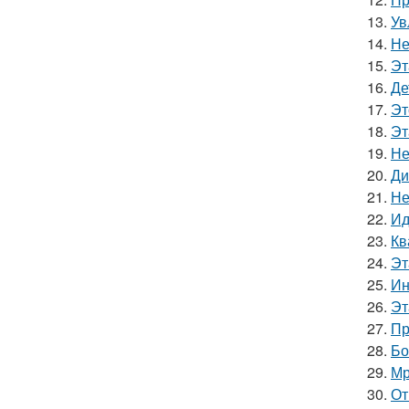
13.
Ув
14.
Не
15.
Эт
16.
Де
17.
Эт
18.
Эт
19.
Не
20.
Ди
21.
Не
22.
Ид
23.
Кв
24.
Эт
25.
Ин
26.
Эт
27.
Пр
28.
Бо
29.
Мр
30.
От