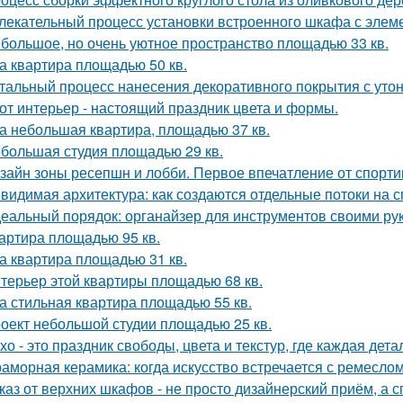
лекательный процесс установки встроенного шкафа с элем
большое, но очень уютное пространство площадью 33 кв.
а квартира площадью 50 кв.
тальный процесс нанесения декоративного покрытия с ут
от интерьер - настоящий праздник цвета и формы.
а небольшая квартира, площадью 37 кв.
большая студия площадью 29 кв.
зайн зоны ресепшн и лобби. Первое впечатление от спорт
видимая архитектура: как создаются отдельные потоки на 
еальный порядок: органайзер для инструментов своими ру
артира площадью 95 кв.
а квартира площадью 31 кв.
терьер этой квартиры площадью 68 кв.
а стильная квартира площадью 55 кв.
оект небольшой студии площадью 25 кв.
хо - это праздник свободы, цвета и текстур, где каждая де
аморная керамика: когда искусство встречается с ремеслом
каз от верхних шкафов - не просто дизайнерский приём, а 