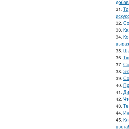
добав
31.
То
искус
32.
Со
33.
Ка
34.
Ко
выраз
35.
Ша
36.
Тю
37.
Со
38.
Эк
39.
Со
40.
Пр
41.
Ди
42.
Чт
43.
Те
44.
Ин
45.
Кл
цвета!