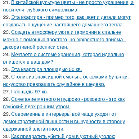
21.
В китайской культуре цветы - не просто украшение, а
носители глубокого символизма.
22.
Эта квартира - пример того, как цвет и детали могут
создавать ощущение настоящего домашнего тепла.
23.
Создать атмосферу уюта и гармонии в спальне
можно с помощью простого, но эффектного приёма -
декоративной росписи стен.
24.
Мечтаете о системе хранения, которая идеально
впишется в ваш дом?
25.
Эта квартира площадью 50 кв.
26.
Столик из эпоксидной смолы с осколками бутылки:
искусство превращать случайное в шедевр.
27.
Площадь: 97 кв.
28.
Сочетание мятного и пудрово - розового - это как
глубокий вдох ранним утром.
29.
Современные интерьеры всё чаще уходят от
демонстративной пышности и вычурности в сторону
сдержанной элегантности.
30.
Как превратить убитый дом в уютный уголок: