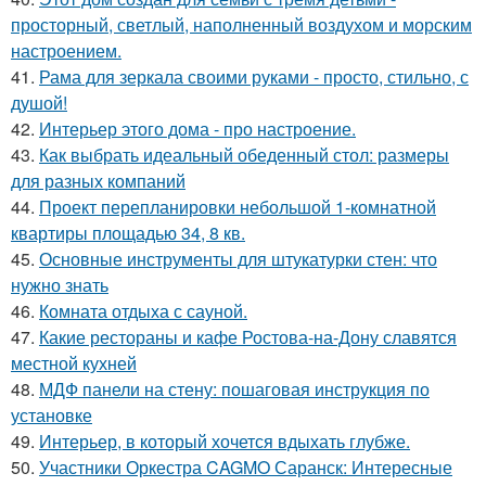
просторный, светлый, наполненный воздухом и морским
настроением.
41.
Рама для зеркала своими руками - просто, стильно, с
душой!
42.
Интерьер этого дома - про настроение.
43.
Как выбрать идеальный обеденный стол: размеры
для разных компаний
44.
Проект перепланировки небольшой 1-комнатной
квартиры площадью 34, 8 кв.
45.
Основные инструменты для штукатурки стен: что
нужно знать
46.
Комната отдыха с сауной.
47.
Какие рестораны и кафе Ростова-на-Дону славятся
местной кухней
48.
МДФ панели на стену: пошаговая инструкция по
установке
49.
Интерьер, в который хочется вдыхать глубже.
50.
Участники Оркестра CAGMO Саранск: Интересные