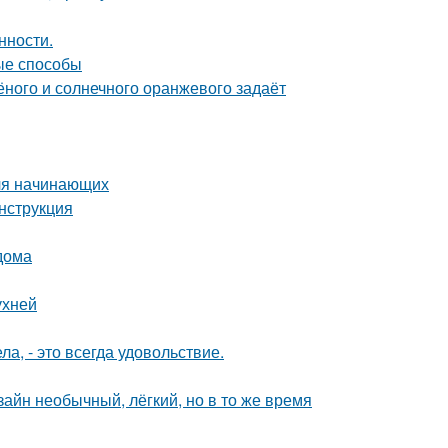
нности.
ые способы
лёного и солнечного оранжевого задаёт
для начинающих
нструкция
дома
ухней
а, - это всегда удовольствие.
зайн необычный, лёгкий, но в то же время