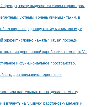
ой аренды, сразу выделяется своим характером
егантным, уютным и очень личным - таким, в
ной планировке, французскому минимализму и
ый эффект - словно нажать "Пауза" посреди
отовления деревянной коробочки с помощью V -
 стильное и функциональное пространство,
ь благодаря вниманию, терпению и
евого или пастельных тонов, делает комнату
ми взглянуть на "Живую" расстановку мебели и