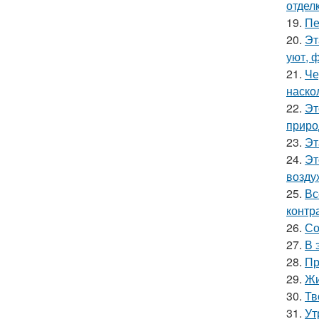
отделк
19.
Пе
20.
Эт
уют, 
21.
Че
наско
22.
Эт
приро
23.
Эт
24.
Эт
возду
25.
Вс
контр
26.
Со
27.
В 
28.
Пр
29.
Жи
30.
Тв
31.
Ут