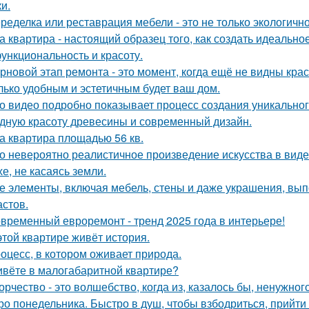
и.
ределка или реставрация мебели - это не только экологично,
а квартира - настоящий образец того, как создать идеальн
функциональность и красоту.
рновой этап ремонта - это момент, когда ещё не видны кра
лько удобным и эстетичным будет ваш дом.
о видео подробно показывает процесс создания уникального
дную красоту древесины и современный дизайн.
а квартира площадью 56 кв.
о невероятно реалистичное произведение искусства в виде
хе, не касаясь земли.
е элементы, включая мебель, стены и даже украшения, вып
астов.
временный евроремонт - тренд 2025 года в интерьере!
этой квартире живёт история.
оцесс, в котором оживает природа.
вёте в малогабаритной квартире?
орчество - это волшебство, когда из, казалось бы, ненужно
ро понедельника. Быстро в душ, чтобы взбодриться, прийти 