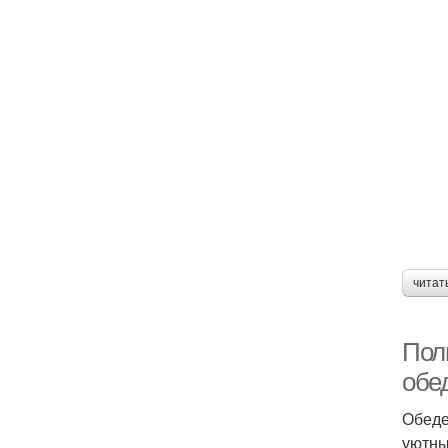
читат
Пол
обе
Обеде
уютны