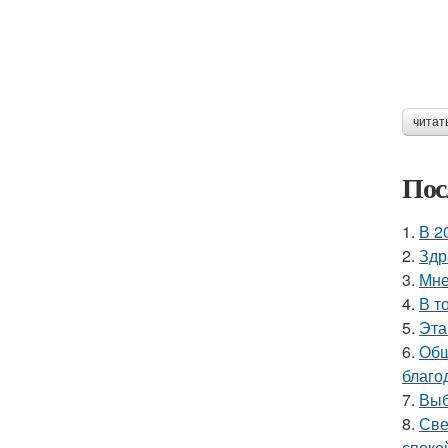
читат
Пос
1.
В 2
2.
Здр
3.
Мне
4.
В т
5.
Эта
6.
Общ
благо
7.
Выб
8.
Све
споко