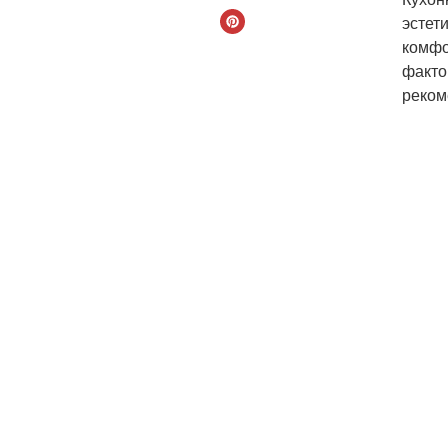
эстет
комфо
факто
реком