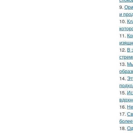
9.
Ори
и про
10.
Кл
котор
11.
Ко
изящн
12.
В 
стрем
13.
Мы
образ
14.
Эт
подхо
15.
Ис
вдохн
16.
Не
17.
Св
более
18.
Од