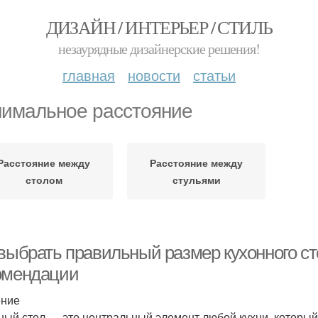
ДИЗАЙН / ИНТЕРЬЕР / СТИЛЬ
незаурядные дизайнерские решения!
главная
новости
статьи
имальное расстояние
Расстояние между
Расстояние между
столом
стульями
 выбрать правильный размер кухонного ст
омендации
ение
ный стол — это центральный элемент любой кухни, который