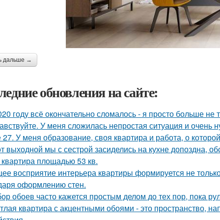
ь дальше →
ледние обновления на сайте:
020 году всё окончательно сломалось - я просто больше не 
авствуйте. У меня сложилась непростая ситуация и очень 
 27. У меня образование, своя квартира и работа, о которой
от выходной мы с сестрой засиделись на кухне допоздна, об
 квартира площадью 53 кв.
ее восприятие интерьера квартиры формируется не только 
даря оформлению стен.
ор обоев часто кажется простым делом до тех пор, пока ру
тлая квартира с акцентными обоями - это пространство, н
йствия.