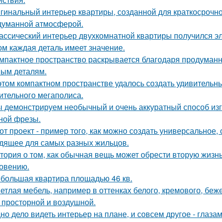
гинальный интерьер квартиры, созданной для краткосрочн
думанной атмосферой.
ассический интерьер двухкомнатной квартиры получился эл
ом каждая деталь имеет значение.
мпактное пространство раскрывается благодаря продуман
ым деталям.
этом компактном пространстве удалось создать удивительн
ительного мегаполиса.
 демонстрируем необычный и очень аккуратный способ изг
ной фрезы.
от проект - пример того, как можно создать универсальное,
дящее для самых разных жильцов.
тория о том, как обычная вещь может обрести вторую жизн
овению.
большая квартира площадью 46 кв.
етлая мебель, например в оттенках белого, кремового, беж
 просторной и воздушной.
но дело видеть интерьер на плане, и совсем другое - глаза