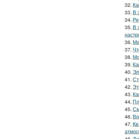
32.
Ка
33.
В 
34.
Ре
35.
В 
настр
36.
Ме
37.
Чт
38.
Мо
39.
Ка
40.
Эл
41.
Ст
42.
Эт
43.
Ка
44.
Пл
45.
См
46.
Во
47.
Кв
атмос
48.
Ди