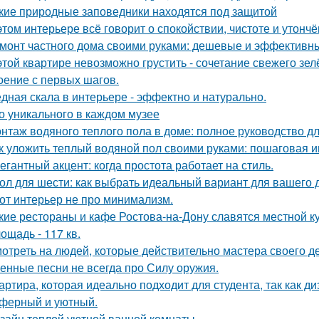
кие природные заповедники находятся под защитой
этом интерьере всё говорит о спокойствии, чистоте и утончё
монт частного дома своими руками: дешевые и эффективн
этой квартире невозможно грустить - сочетание свежего зе
оение с первых шагов.
дная скала в интерьере - эффектно и натурально.
о уникального в каждом музее
нтаж водяного теплого пола в доме: полное руководство 
к уложить теплый водяной пол своими руками: пошаговая и
егантный акцент: когда простота работает на стиль.
ол для шести: как выбрать идеальный вариант для вашего 
от интерьер не про минимализм.
кие рестораны и кафе Ростова-на-Дону славятся местной к
ощадь - 117 кв.
отреть на людей, которые действительно мастера своего дел
енные песни не всегда про Силу оружия.
артира, которая идеально подходит для студента, так как ди
ферный и уютный.
зайн теплой уютной ванной комнаты.