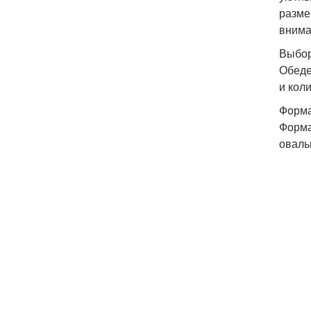
разме
внима
Выбор
Обеде
и кол
Форма
Форма
оваль