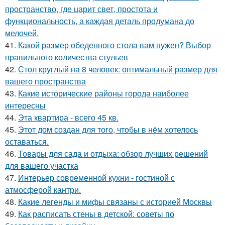
пространство, где царит свет, простота и
функциональность, а каждая деталь продумана до
мелочей.
41.
Какой размер обеденного стола вам нужен? Выбор
правильного количества стульев
42.
Стол круглый на 8 человек: оптимальный размер для
вашего пространства
43.
Какие исторические районы города наиболее
интересны
44.
Эта квартира - всего 45 кв.
45.
Этот дом создан для того, чтобы в нём хотелось
оставаться.
46.
Товары для сада и отдыха: обзор лучших решений
для вашего участка
47.
Интерьер современной кухни - гостиной с
атмосферой кантри.
48.
Какие легенды и мифы связаны с историей Москвы
49.
Как расписать стены в детской: советы по