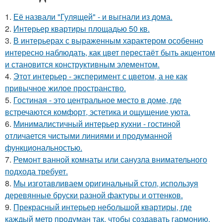
1.
Её назвали "Гулящей" - и выгнали из дома.
2.
Интерьер квартиры площадью 50 кв.
3.
В интерьерах с выраженным характером особенно
интересно наблюдать, как цвет перестаёт быть акцентом
и становится конструктивным элементом.
4.
Этот интерьер - эксперимент с цветом, а не как
привычное жилое пространство.
5.
Гостиная - это центральное место в доме, где
встречаются комфорт, эстетика и ощущение уюта.
6.
Минималистичный интерьер кухни - гостиной
отличается чистыми линиями и продуманной
функциональностью.
7.
Ремонт ванной комнаты или санузла внимательного
подхода требует.
8.
Мы изготавливаем оригинальный стол, используя
деревянные бруски разной фактуры и оттенков.
9.
Прекрасный интерьер небольшой квартиры, где
каждый метр продуман так, чтобы создавать гармонию,