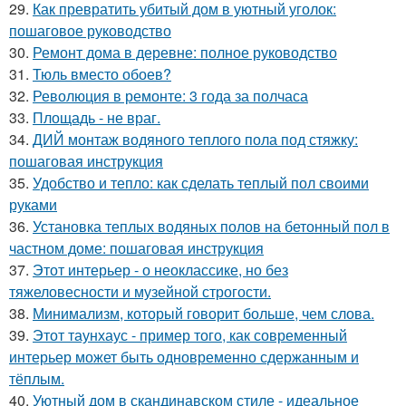
29.
Как превратить убитый дом в уютный уголок:
пошаговое руководство
30.
Ремонт дома в деревне: полное руководство
31.
Тюль вместо обоев?
32.
Революция в ремонте: 3 года за полчаса
33.
Площадь - не враг.
34.
ДИЙ монтаж водяного теплого пола под стяжку:
пошаговая инструкция
35.
Удобство и тепло: как сделать теплый пол своими
руками
36.
Установка теплых водяных полов на бетонный пол в
частном доме: пошаговая инструкция
37.
Этот интерьер - о неоклассике, но без
тяжеловесности и музейной строгости.
38.
Минимализм, который говорит больше, чем слова.
39.
Этот таунхаус - пример того, как современный
интерьер может быть одновременно сдержанным и
тёплым.
40.
Уютный дом в скандинавском стиле - идеальное