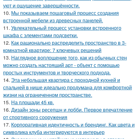
уют и ощущение завершённости.
10.
Мы показываем пошаговый процесс создания
встроенной мебели из древесных панелей.
11.
Увлекательный процесс установки встроенного
шкафа с элементами подсветки.
12.
Как рационально распределить пространство в 3-
комнатной квартире: 7 ключевых решений
13.
Наглядное воплощение того, как из обычных стен
можно создать настоящий арт - объект с помощью
простых инструментов и творческого подхода.
14.
Эта небольшая квартира с проходной кухней и
спальней в нише идеально продумана для комфортной
жизни на ограниченном пространстве.
15.
На площади 45 кв.
16.
Дизайн зоны ресепшн и лобби. Первое впечатление
от спортивного сооружения
17.
Корпоративная идентичность и брендинг. Как цвета и
символика клуба интегрируются в интерьер