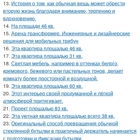
13.
История о том, как обычная вещь может обрести
вторую жизнь благодаря вниманию, терпению и
вдохновению.
14.
На площади 46 кв.
15.
Арена-трансформер. Инженерные и дизайнерские
решения для мобильных трибун
16.
Эта квартира площадью 46 кв.
17.
Эта квартира площадью 31 кв.
18.
Светлая мебель, например в оттенках белого,
кремового, бежевого или пастельных тонов, делает
комнату более просторной и воздушной.
19.
Эта квартира площадью 60 кв.
20.
Этот интерьер своей продуманной и лёгкой
атмосферой притягивает.
21.
Проект площадью 83 кв.
22.
Эта уютная квартира площадью всего 38 кв.
23.
Оригинальный способ превращения обычной
стеклянной бутылки в практичный держатель начинается
с подготовки и фиксации бутылки.