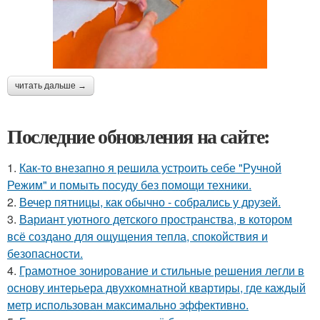
читать дальше →
Последние обновления на сайте:
1.
Как-то внезапно я решила устроить себе "Ручной
Режим" и помыть посуду без помощи техники.
2.
Вечер пятницы, как обычно - собрались у друзей.
3.
Вариант уютного детского пространства, в котором
всё создано для ощущения тепла, спокойствия и
безопасности.
4.
Грамотное зонирование и стильные решения легли в
основу интерьера двухкомнатной квартиры, где каждый
метр использован максимально эффективно.