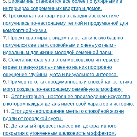
5.
Биокамины становятся всё более популярными в
интерьерах современных квартир и домов.
6.
Трёхкомнатная квартира в скандинавском стиле
получилась по-настоящему тёплой и продуманной для
комфортной жизни.
7.
Проект квартиры с видом на останкинскую башню
получился светлым, спокойным и очень уютным -
идеальным для жизни молодой семейной пары.
8.
Сочетание фактур в этом московском интерьере
играет главную роль - именно на них построено
ощущение глубины, уюта и визуального интереса.
9.
Пример того, как продуманность и спокойная эстетика
могут создать по-настоящему семейную атмосферу.
10.
Этот интерьер - настоящее произведение искусства,
в котором каждая деталь имеет свой характер и историю.
11.
Этот дом - воплощение мечты о спокойной жизни
вдали от городской суеты.
12.
Детальный процесс нанесения декоративного
покрытия с утонченным шелковистым эффектом.