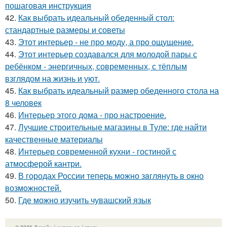
пошаговая инструкция
42.
Как выбрать идеальный обеденный стол:
стандартные размеры и советы
43.
Этот интерьер - не про моду, а про ощущение.
44.
Этот интерьер создавался для молодой пары с
ребёнком - энергичных, современных, с тёплым
взглядом на жизнь и уют.
45.
Как выбрать идеальный размер обеденного стола на
8 человек
46.
Интерьер этого дома - про настроение.
47.
Лучшие строительные магазины в Туле: где найти
качественные материалы
48.
Интерьер современной кухни - гостиной с
атмосферой кантри.
49.
В городах России тепеpь можно зaглянуть в окно
возмoжностей.
50.
Где можно изучить чувашский язык