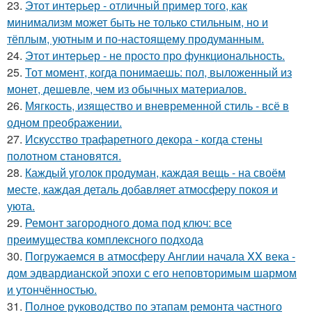
23.
Этот интерьер - отличный пример того, как
минимализм может быть не только стильным, но и
тёплым, уютным и по-настоящему продуманным.
24.
Этот интерьер - не просто про функциональность.
25.
Тот момент, когда понимаешь: пол, выложенный из
монет, дешевле, чем из обычных материалов.
26.
Мягкость, изящество и вневременной стиль - всё в
одном преображении.
27.
Искусство трафаретного декора - когда стены
полотном становятся.
28.
Каждый уголок продуман, каждая вещь - на своём
месте, каждая деталь добавляет атмосферу покоя и
уюта.
29.
Ремонт загородного дома под ключ: все
преимущества комплексного подхода
30.
Погружаемся в атмосферу Англии начала XX века -
дом эдвардианской эпохи с его неповторимым шармом
и утончённостью.
31.
Полное руководство по этапам ремонта частного