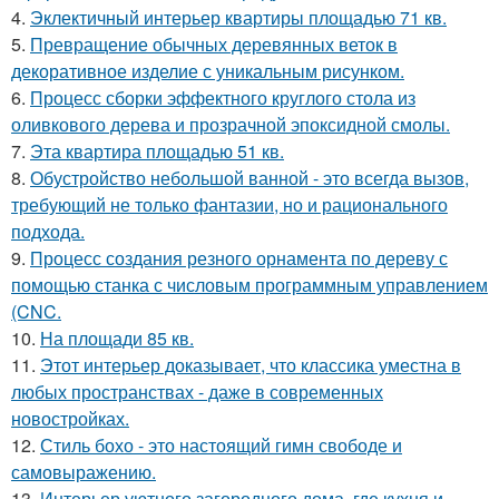
4.
Эклектичный интерьер квартиры площадью 71 кв.
5.
Превращение обычных деревянных веток в
декоративное изделие с уникальным рисунком.
6.
Процесс сборки эффектного круглого стола из
оливкового дерева и прозрачной эпоксидной смолы.
7.
Эта квартира площадью 51 кв.
8.
Обустройство небольшой ванной - это всегда вызов,
требующий не только фантазии, но и рационального
подхода.
9.
Процесс создания резного орнамента по дереву с
помощью станка с числовым программным управлением
(CNC.
10.
На площади 85 кв.
11.
Этот интерьер доказывает, что классика уместна в
любых пространствах - даже в современных
новостройках.
12.
Стиль бохо - это настоящий гимн свободе и
самовыражению.
13.
Интерьер уютного загородного дома, где кухня и