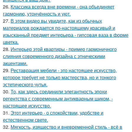
26.
Классика всегда вне времени - она объединяет
гармонию, утончённость и уют.
27.
В этом видео вы увидите, как из обычных
материалов рождается по-настоящему красивый и
изысканный предмет интерьера - гипсовая ваза в форме
цветка.
28.
Интерьер этой квартиры - пример гармоничного
слияния современного дизайна с этническими
акцентами.
29.
Реставрация мебели - это настоящее искусство,
которое требует не только мастерства, но и тонкого
эстетического чутья.
30.
То, как здесь соединили элегантность эпохи
регентства с современным антикварным шиком, -
настоящее искусство.
31.
Этот интерьер - о спокойствии, удобстве и
естественном свете.
32.
Мягкость, изящество и вневременной стиль - всё в