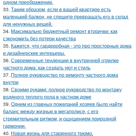
одном преображении.
33.
Таким образом, если в вашей квартире есть
маленький балкон, не спешите превращать его в склад
для ненужных вещей.
34.
Максимально бюджетный ремонт вторички: как
сэкономить без потери качества
35.
Кажется, что гардеробная - это про просторные дома
и дизайнерские интерьеры.
36.
Современные тенденции в внутренней отделке
частного дома: как создать уют и стиль
37.
Полное руководство по ремонту частного дома
внутри
38.
Своими руками: полное руководство по монтажу
водяного теплого пола в частном доме
39.
Одним из главных пожеланий хозяев было найти
баланс между жизнью в мегаполисе, с его
стремительным ритмом, и ощущением природной
гармонии.
40.
Новая жизнь для старинного трюмо.