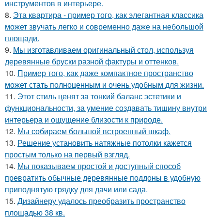
инструментов в интерьере.
8.
Эта квартира - пример того, как элегантная классика
может звучать легко и современно даже на небольшой
площади.
9.
Мы изготавливаем оригинальный стол, используя
деревянные бруски разной фактуры и оттенков.
10.
Пример того, как даже компактное пространство
может стать полноценным и очень удобным для жизни.
11.
Этот стиль ценят за тонкий баланс эстетики и
функциональности, за умение создавать тишину внутри
интерьера и ощущение близости к природе.
12.
Мы собираем большой встроенный шкаф.
13.
Решение установить натяжные потолки кажется
простым только на первый взгляд.
14.
Мы показываем простой и доступный способ
превратить обычные деревянные поддоны в удобную
приподнятую грядку для дачи или сада.
15.
Дизайнеру удалось преобразить пространство
площадью 38 кв.