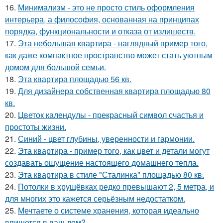
16.
Минимализм - это не просто стиль оформления
интерьера, а философия, основанная на принципах
порядка, функциональности и отказа от излишеств.
17.
Эта небольшая квартира - наглядный пример того,
как даже компактное пространство может стать уютным
домом для большой семьи.
18.
Эта квартира площадью 56 кв.
19.
Для дизайнера собственная квартира площадью 80
кв.
20.
Цветок календулы - прекрасный символ счастья и
простоты жизни.
21.
Синий - цвет глубины, уверенности и гармонии.
22.
Эта квартира - пример того, как цвет и детали могут
создавать ощущение настоящего домашнего тепла.
23.
Эта квартира в стиле "Сталинка" площадью 80 кв.
24.
Потолки в хрущёвках редко превышают 2, 5 метра, и
для многих это кажется серьёзным недостатком.
25.
Мечтаете о системе хранения, которая идеально
впишется в ваш дом?