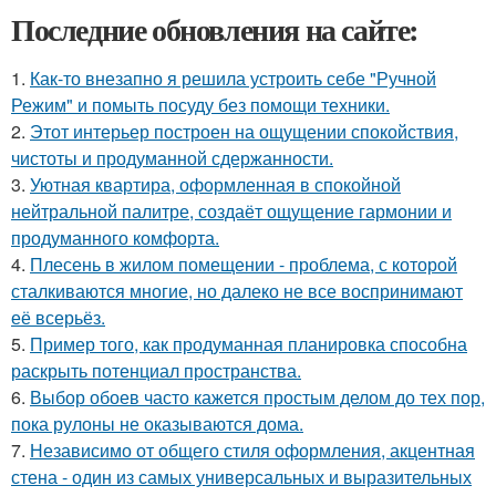
Последние обновления на сайте:
1.
Как-то внезапно я решила устроить себе "Ручной
Режим" и помыть посуду без помощи техники.
2.
Этот интерьер построен на ощущении спокойствия,
чистоты и продуманной сдержанности.
3.
Уютная квартира, оформленная в спокойной
нейтральной палитре, создаёт ощущение гармонии и
продуманного комфорта.
4.
Плесень в жилом помещении - проблема, с которой
сталкиваются многие, но далеко не все воспринимают
её всерьёз.
5.
Пример того, как продуманная планировка способна
раскрыть потенциал пространства.
6.
Выбор обоев часто кажется простым делом до тех пор,
пока рулоны не оказываются дома.
7.
Независимо от общего стиля оформления, акцентная
стена - один из самых универсальных и выразительных