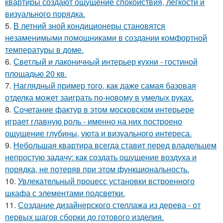
квартиры создают ощущение спокойствия, лёгкости и
визуального порядка.
5.
В летний зной кондиционеры становятся
незаменимыми помощниками в создании комфортной
температуры в доме.
6.
Светлый и лаконичный интерьер кухни - гостиной
площадью 20 кв.
7.
Наглядный пример того, как даже самая базовая
отделка может заиграть по-новому в умелых руках.
8.
Сочетание фактур в этом московском интерьере
играет главную роль - именно на них построено
ощущение глубины, уюта и визуального интереса.
9.
Небольшая квартира всегда ставит перед владельцем
непростую задачу: как создать ощущение воздуха и
порядка, не потеряв при этом функциональность.
10.
Увлекательный процесс установки встроенного
шкафа с элементами подсветки.
11.
Создание дизайнерского стеллажа из дерева - от
первых шагов сборки до готового изделия.