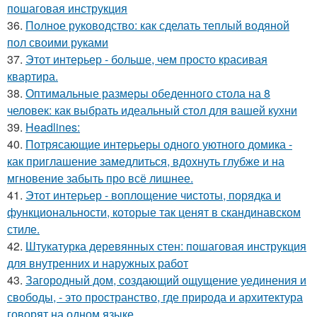
пошаговая инструкция
36.
Полное руководство: как сделать теплый водяной
пол своими руками
37.
Этот интерьер - больше, чем просто красивая
квартира.
38.
Оптимальные размеры обеденного стола на 8
человек: как выбрать идеальный стол для вашей кухни
39.
Headlines:
40.
Потрясающие интерьеры одного уютного домика -
как приглашение замедлиться, вдохнуть глубже и на
мгновение забыть про всё лишнее.
41.
Этот интерьер - воплощение чистоты, порядка и
функциональности, которые так ценят в скандинавском
стиле.
42.
Штукатурка деревянных стен: пошаговая инструкция
для внутренних и наружных работ
43.
Загородный дом, создающий ощущение уединения и
свободы, - это пространство, где природа и архитектура
говорят на одном языке.