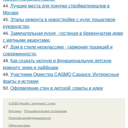
44.
Лучшие места для покупки стройматериалов в
Москве
45.
Этапы ремонта в новостройке с нуля: пошаговое
руководство
46.
Замечательная кухня - гостиная в бревенчатом доме
с мятными акцентами.
47.
Дом в стиле неоклассики - гармония традиций и
современности.
48.
Как создать уютную и функциональную детскую
комнату: идеи и лайфхаки
49.
Участники Оркестра CAGMO Саранск: Интересные
факты и истории
50.
Оформление стен в детской: советы и идеи
© 2026 Дизайн / интерьер / стиль
Контакты
Пользовательское соглашение
Политика конфидециальности
Обратная связь