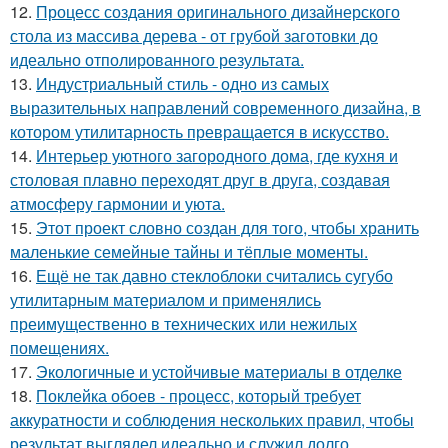
12.
Процесс создания оригинального дизайнерского
стола из массива дерева - от грубой заготовки до
идеально отполированного результата.
13.
Индустриальный стиль - одно из самых
выразительных направлений современного дизайна, в
котором утилитарность превращается в искусство.
14.
Интерьер уютного загородного дома, где кухня и
столовая плавно переходят друг в друга, создавая
атмосферу гармонии и уюта.
15.
Этот проект словно создан для того, чтобы хранить
маленькие семейные тайны и тёплые моменты.
16.
Ещё не так давно стеклоблоки считались сугубо
утилитарным материалом и применялись
преимущественно в технических или нежилых
помещениях.
17.
Экологичные и устойчивые материалы в отделке
18.
Поклейка обоев - процесс, который требует
аккуратности и соблюдения нескольких правил, чтобы
результат выглядел идеально и служил долго.