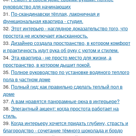
руководство для начинающих
31.
По-скандинавски тёплая, лаконичная и
функциональная квартира - студия.
32.
Этот интерьер - наглядное доказательство того, что
простота не исключает изысканность.
33.
Дизайнер создала пространство, в котором комфорт
и практичность идут рука об руку с уютом и стилем.
34.
Эта квартира - не просто место для жизни, а
пространство, в котором дышит покой.
35.
Полное руководство по установке водяного теплого
пола в частном доме
36.
Полный гид: как правильно сделать теплый пол в
доме
37.
А вам нравятся панорамные окна в интерьере?
38.
Элегантный акцент: когда простота работает на
стиль.
39.
Когда интерьеру хочется придать глубину, страсть и
благородство - сочетание тёмного шоколада и бордо