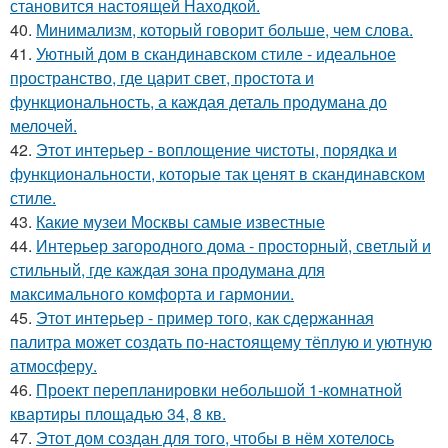
становится настоящей Находкой.
40.
Минимализм, который говорит больше, чем слова.
41.
Уютный дом в скандинавском стиле - идеальное
пространство, где царит свет, простота и
функциональность, а каждая деталь продумана до
мелочей.
42.
Этот интерьер - воплощение чистоты, порядка и
функциональности, которые так ценят в скандинавском
стиле.
43.
Какие музеи Москвы самые известные
44.
Интерьер загородного дома - просторный, светлый и
стильный, где каждая зона продумана для
максимального комфорта и гармонии.
45.
Этот интерьер - пример того, как сдержанная
палитра может создать по-настоящему тёплую и уютную
атмосферу.
46.
Проект перепланировки небольшой 1-комнатной
квартиры площадью 34, 8 кв.
47.
Этот дом создан для того, чтобы в нём хотелось