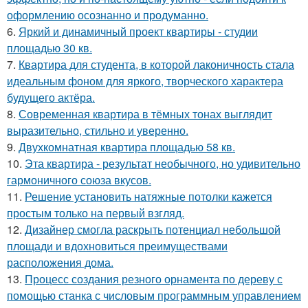
оформлению осознанно и продуманно.
6.
Яркий и динамичный проект квартиры - студии
площадью 30 кв.
7.
Квартира для студента, в которой лаконичность стала
идеальным фоном для яркого, творческого характера
будущего актёра.
8.
Современная квартира в тёмных тонах выглядит
выразительно, стильно и уверенно.
9.
Двухкомнатная квартира площадью 58 кв.
10.
Эта квартира - результат необычного, но удивительно
гармоничного союза вкусов.
11.
Решение установить натяжные потолки кажется
простым только на первый взгляд.
12.
Дизайнер смогла раскрыть потенциал небольшой
площади и вдохновиться преимуществами
расположения дома.
13.
Процесс создания резного орнамента по дереву с
помощью станка с числовым программным управлением