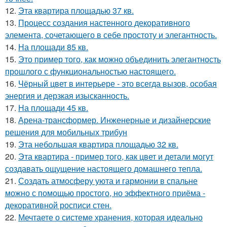
12.
Эта квартира площадью 37 кв.
13.
Процесс создания настенного декоративного
элемента, сочетающего в себе простоту и элегантность.
14.
На площади 85 кв.
15.
Это пример того, как можно объединить элегантность
прошлого с функциональностью настоящего.
16.
Чёрный цвет в интерьере - это всегда вызов, особая
энергия и дерзкая изысканность.
17.
На площади 45 кв.
18.
Арена-трансформер. Инженерные и дизайнерские
решения для мобильных трибун
19.
Эта небольшая квартира площадью 32 кв.
20.
Эта квартира - пример того, как цвет и детали могут
создавать ощущение настоящего домашнего тепла.
21.
Создать атмосферу уюта и гармонии в спальне
можно с помощью простого, но эффектного приёма -
декоративной росписи стен.
22.
Мечтаете о системе хранения, которая идеально