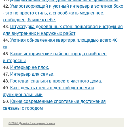
42.
Умиротворяющий и уютный интерьер в эстетике бохо
- это не просто стиль, а способ жить медленнее,
свободнее, ближе к себе.
43.
Штукатурка деревянных стен: пошаговая инструкция
для внутренних и наружных работ
44.
Уютная обновлённая квартира площадью всего 40
кв.
45.
Какие исторические районы города наиболее
интересны
46.
Интерьер не плох.
47.
Интерьер для семьи.
48.
Гостевая спальня в проекте частного дома.
49.
Как сделать стены в детской уютными и
функциональными
50.
Какие современные спортивные достижения
связаны с городом
© 2026 Дизайн / интерьер / стиль