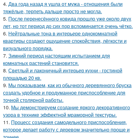
4.
Два года назад я ушла от мужа - отношения были
тяжёлые, терпеть дальше просто не могла.
5.
После перенесённого ковида прошло уже около двух
лет, но тот период до сих пор вспоминается очень чётко.
6.
Нейтральные тона в интерьере однокомнатной
квартиры создают ощущение спокойствия, лёгкости и
визуального порядка.
7.
Зимний период настоящим испытанием для
комнатных растений становится.
8.
Светлый и лаконичный интерьер кухни - гостиной
площадью 20 кв.
9.
Мы показываем, как из обычного деревянного бруска
создать удобное и продуманное приспособление для
точной столярной работы.
10.
Мы демонстрируем создание яркого декоративного
узора в технике эффектной мраморной текстуры.
11.
Процесс создания самодельного приспособления,
которое делает работу с деревом значительно проще и
точнее.