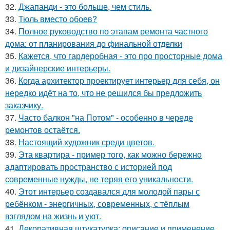
32.
Джапанди - это больше, чем стиль.
33.
Тюль вместо обоев?
34.
Полное руководство по этапам ремонта частного
дома: от планирования до финальной отделки
35.
Кажется, что гардеробная - это про просторные дома
и дизайнерские интерьеры.
36.
Когда архитектор проектирует интерьер для себя, он
нередко идёт на то, что не решился бы предложить
заказчику.
37.
Часто балкон "на Потом" - особенно в череде
ремонтов остаётся.
38.
Настоящий художник среди цветов.
39.
Эта квартира - пример того, как можно бережно
адаптировать пространство с историей под
современные нужды, не теряя его уникальности.
40.
Этот интерьер создавался для молодой пары с
ребёнком - энергичных, современных, с тёплым
взглядом на жизнь и уют.
41.
Декоративная штукатурка: описание и применение