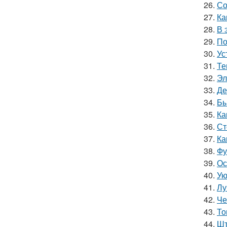
26.
Со
27.
Ка
28.
В 
29.
По
30.
Ус
31.
Те
32.
Эл
33.
Де
34.
Бы
35.
Ка
36.
Ст
37.
Ка
38.
Фу
39.
Ос
40.
Ую
41.
Лу
42.
Че
43.
То
44.
Шт