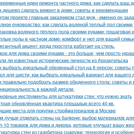
временные идеи ремонта частного дома: как сделать ваш 
к дешево сделать ремонт в доме: советы и рекомендации
этом проекте главным заказчиком стал муж - именно он за
лное руководство: как сделать водяной теплый пол своими
тановка водяного тёплого пола своими руками: пошаговая 
плые полы в частном доме: комфорт и уют для вашей семь
егантный акцент: когда простота работает на стиль.
кор для дома своими руками - это больше, чем просто укра
ли ли известные исторические личности из Архангельска
к выбрать идеальный обеденный стол на 8 персон: советы 
ол для шести: как выбрать идеальный вариант для вашего 
к правильно подобрать размер обеденного стола: советы и
нкциональность в каждой детали.
новные инструменты для штукатурки стен: что нужно знать
тная обновлённая квартира площадью всего 40 кв.
чшие места для покупки стройматериалов в Москве
м лучше отделать стены на балконе: выбор материалов дл
п-10 товаров для дома и декора, которые улучшат вашу жиз
укатурка стен из газобетона снаружи: технология и особен