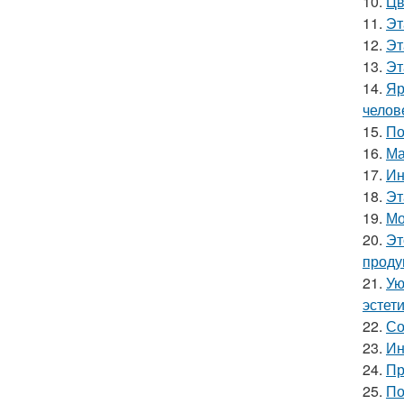
10.
Цв
11.
Эт
12.
Эт
13.
Эт
14.
Яр
челов
15.
По
16.
Ма
17.
Ин
18.
Эт
19.
Мо
20.
Эт
проду
21.
Ую
эстети
22.
Со
23.
Ин
24.
Пр
25.
По