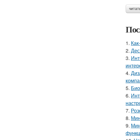
читат
Пос
1.
Как
2.
Дес
3.
Инт
интер
4.
Диз
компа
5.
Био
6.
Инт
настр
7.
Роз
8.
Мин
9.
Мин
функц