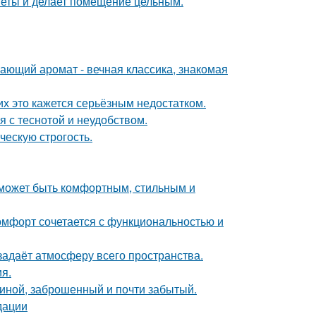
дметы и делает помещение цельным.
ающий аромат - вечная классика, знакомая
их это кажется серьёзным недостатком.
 с теснотой и неудобством.
ческую строгость.
о может быть комфортным, стильным и
комфорт сочетается с функциональностью и
задаёт атмосферу всего пространства.
я.
чиной, заброшенный и почти забытый.
дации