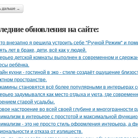
ь дальше →
ледние обновления на сайте:
-то внезапно я решила устроить себе "Ручной Режим" и пом
ять лет в браке, дети, всё как у людей.
ерьер детской комнаты выполнен в современном и сдержа
есы ребёнка.
айн кухни - гостиной в эко - стиле создаёт ощущение близос
ктном пространстве.
камины становятся всё более популярными в интерьерах с
ерьер задумывался как место отдыха и уюта, где современ
оением старой усадьбы.
овое настроение во всей своей глубине и многогранности р
имализм в интерьере с простотой и максимальной функцио
имализм - это не просто стиль оформления интерьера, а ф
иональности и отказа от излишеств.