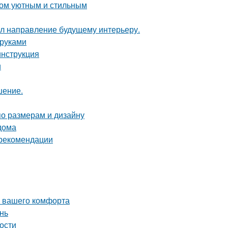
дом уютным и стильным
дал направление будущему интерьеру.
 руками
инструкция
и
шение.
по размерам и дизайну
дома
 рекомендации
я вашего комфорта
нь
ности