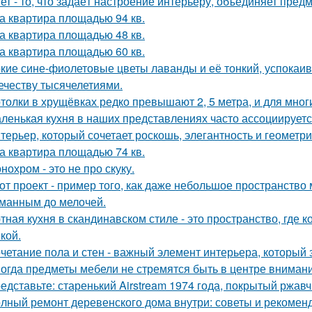
ет - то, что задаёт настроение интерьеру, объединяет пре
а квартира площадью 94 кв.
а квартира площадью 48 кв.
а квартира площадью 60 кв.
кие сине-фиолетовые цветы лаванды и её тонкий, успокаив
ечеству тысячелетиями.
толки в хрущёвках редко превышают 2, 5 метра, и для мног
ленькая кухня в наших представлениях часто ассоциируется
терьер, который сочетает роскошь, элегантность и геометри
а квартира площадью 74 кв.
нохром - это не про скуку.
от проект - пример того, как даже небольшое пространств
манным до мелочей.
тная кухня в скандинавском стиле - это пространство, где 
кой.
четание пола и стен - важный элемент интерьера, который 
огда предметы мебели не стремятся быть в центре внимани
едставьте: старенький Airstream 1974 года, покрытый ржав
лный ремонт деревенского дома внутри: советы и рекомен