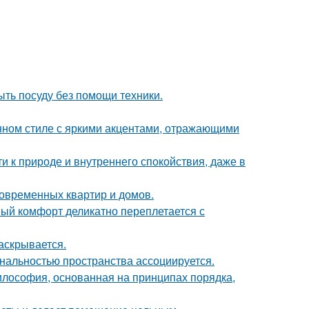
ыть посуду без помощи техники.
нном стиле с яркими акцентами, отражающими
ти к природе и внутреннего спокойствия, даже в
овременных квартир и домов.
ный комфорт деликатно переплетается с
аскрывается.
нальностью пространства ассоциируется.
илософия, основанная на принципах порядка,