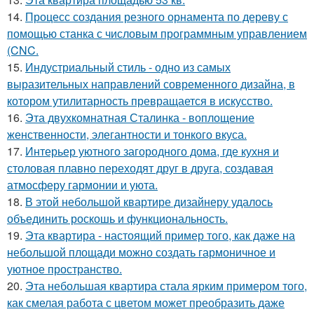
14.
Процесс создания резного орнамента по дереву с
помощью станка с числовым программным управлением
(CNC.
15.
Индустриальный стиль - одно из самых
выразительных направлений современного дизайна, в
котором утилитарность превращается в искусство.
16.
Эта двухкомнатная Сталинка - воплощение
женственности, элегантности и тонкого вкуса.
17.
Интерьер уютного загородного дома, где кухня и
столовая плавно переходят друг в друга, создавая
атмосферу гармонии и уюта.
18.
В этой небольшой квартире дизайнеру удалось
объединить роскошь и функциональность.
19.
Эта квартира - настоящий пример того, как даже на
небольшой площади можно создать гармоничное и
уютное пространство.
20.
Эта небольшая квартира стала ярким примером того,
как смелая работа с цветом может преобразить даже