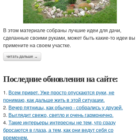
В этом материале собраны лучшие идеи для дачи,
сделанные своими руками, может быть какие-то идеи вы
примените на своем участке.
читать дальше →
Последние обновления на сайте:
1.
Всем привет. Уже просто опускаются руки, не
понимаю, как дальше жить в этой ситуации.
2.
Вечер пятницы, как обычно - собрались у друзей.
3.
Выглядит свежо, светло и очень гармонично.
4.
Такие интерьеры интересны не тем, что сразу
бросаются в глаза, а тем, как они ведут себя со
временем.