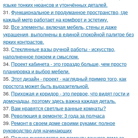
языке тонких нюансов и утончённых деталей.
31.
Функциональное и продуманное пространство, где
каждый метр работает на комфорт и эстетику.
32.
Все элементы, включая мебель, стены и даже
украшения, выполнены в единой спокойной палитре без
ярких контрастов.
33.
Стеклянные вазы ручной работы - искусство,
наполненное покоем и смыслом.
34.
Проект кабинета - это гораздо больше, чем просто
планировка и выбор мебели.
35.
Этот дизайн - проект - наглядный пример того, как
простота может быть выразительной.
36.
Прихожая и коридор - это первое, что видят гости и
домочадцы, поэтому здесь важна каждая деталь.
37.
Вам нравятся светлые ванные комнаты?
38.
Революция в ремонте: 3 года за полчаса
39.
Ремонт в своем доме своими руками: полное
руководство для начинающих
40.
Полное руководство по ремонту дачного дома за