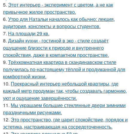
5.
Этот интерьер - эксперимент с цветом, а не как
привычное жилое пространство.
6.
Утро для Натальи началось как обычно: лекция,
аудитория, конспекты и вопросы студентов.
7.
На площади 29 кв.
8.
Дизайн кухни - гостиной в эко - стиле создаёт
ощущение близости к природе и внутреннего
спокойствия, даже в компактном пространстве.
9.
Трёхкомнатная квартира в скандинавском стиле
получилась по-настоящему тёплой и продуманной для
комфортной жизни.
10.
Прекрасный интерьер небольшой квартиры, где
каждый метр продуман так, чтобы создавать гармонию,
уют и ощущение завершённости.
11.
Мы украшаем большие стеклянные двери зимними
праздничными рисунками.
12.
Это пространство, где царит спокойствие, порядок и
эстетика, настраивающая на сосредоточенность.
13.
Эта квартира площадью 53 кв.