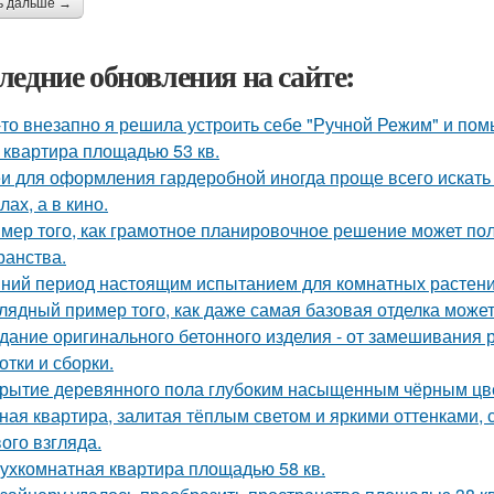
ь дальше →
ледние обновления на сайте:
-то внезапно я решила устроить себе "Ручной Режим" и пом
 квартира площадью 53 кв.
и для оформления гардеробной иногда проще всего искать 
ах, а в кино.
мер того, как грамотное планировочное решение может по
ранства.
ний период настоящим испытанием для комнатных растени
лядный пример того, как даже самая базовая отделка может
дание оригинального бетонного изделия - от замешивания
отки и сборки.
рытие деревянного пола глубоким насыщенным чёрным цв
ная квартира, залитая тёплым светом и яркими оттенками, 
ого взгляда.
ухкомнатная квартира площадью 58 кв.