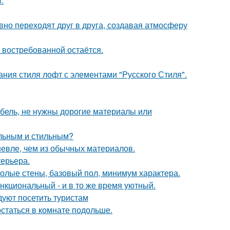
.
авно переходят друг в друга, создавая атмосферу
 востребованной остаётся.
ния стиля лофт с элементами "Русского Стиля".
ебель, не нужны дорогие материалы или
альным и стильным?
шевле, чем из обычных материалов.
терьера.
 голые стены, базовый пол, минимум характера.
нкциональный - и в то же время уютный.
уют посетить туристам
остаться в комнате подольше.