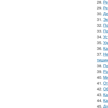
28.
Ре
29.
Ре
30.
Де
31.
Эк
32.
По
33.
Пр
34.
Ус
35.
Уд
36.
Ка
37.
Не
тишин
38.
Пр
39.
Ра
40.
Ми
41.
От
42.
Об
43.
Ка
44.
Ка
45.
До