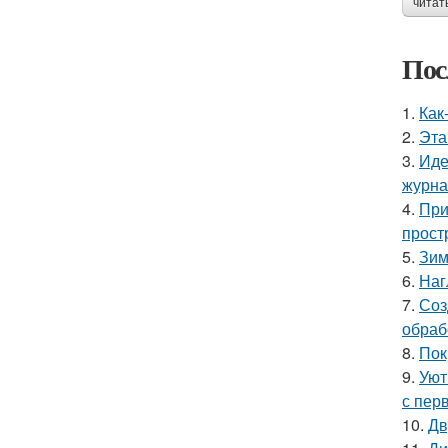
читат
Пос
1.
Как
2.
Эта
3.
Иде
журнал
4.
При
прост
5.
Зим
6.
Наг
7.
Соз
обраб
8.
Пок
9.
Уют
с перв
10.
Дв