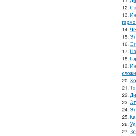
11.
Ди
12.
Со
13.
Ин
гармо
14.
Че
15.
Эт
16.
Эт
17.
На
18.
Га
19.
Ин
сложн
20.
Хо
21.
То
22.
Ди
23.
Эт
24.
Эт
25.
Ка
26.
Уд
27.
Зе