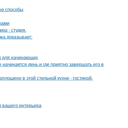
ые способы
уками
ра - студия.
джа доказывает:
ия для начинающих
 начинается день и где приятно завершать его в
воплощено в этой стильной кухне - гостиной.
я вашего интерьера