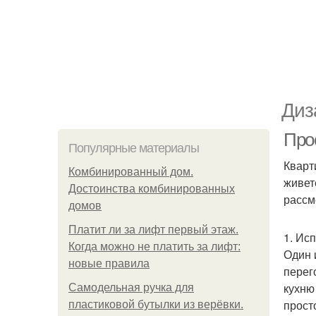
Диз
Прос
Популярные материалы
Кварт
Комбинированный дом.
живет
Достоинства комбинированных
рассм
домов
Платит ли за лифт первый этаж.
1. Ис
Когда можно не платить за лифт:
Один 
новые правила
перег
кухню
Самодельная ручка для
прост
пластиковой бутылки из верёвки.