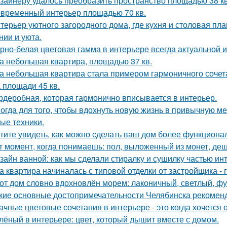
зайнеру удалось преобразить пространство площадью 38 кв
временный интерьер площадью 70 кв.
терьер уютного загородного дома, где кухня и столовая пл
нии и уюта.
рно-белая цветовая гамма в интерьере всегда актуальной и
а небольшая квартира, площадью 37 кв.
а небольшая квартира стала примером гармоничного сочета
 площади 45 кв.
рдеробная, которая гармонично вписывается в интерьер.
огда для того, чтобы вдохнуть новую жизнь в привычную м
ые техники.
тите увидеть, как можно сделать ваш дом более функцион
т момент, когда понимаешь: пол, выложенный из монет, де
зайн ванной: как мы сделали стиралку и сушилку частью ин
а квартира начиналась с типовой отделки от застройщика -
от дом словно вдохновлён морем: лаконичный, светлый, фу
кие основные достопримечательности Челябинска рекоменд
ачные цветовые сочетания в интерьере - это когда хочется 
лёный в интерьере: цвет, который дышит вместе с домом.