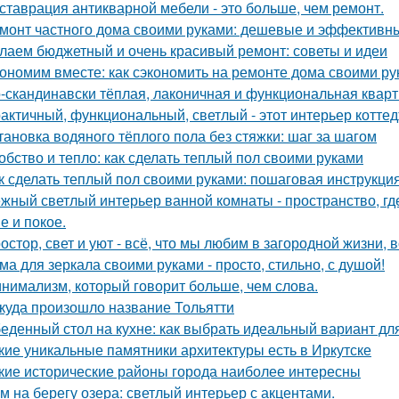
ставрация антикварной мебели - это больше, чем ремонт.
монт частного дома своими руками: дешевые и эффективн
лаем бюджетный и очень красивый ремонт: советы и идеи
ономим вместе: как сэкономить на ремонте дома своими р
-скандинавски тёплая, лаконичная и функциональная кварти
актичный, функциональный, светлый - этот интерьер котте
тановка водяного тёплого пола без стяжки: шаг за шагом
обство и тепло: как сделать теплый пол своими руками
к сделать теплый пол своими руками: пошаговая инструкц
жный светлый интерьер ванной комнаты - пространство, где
е и покое.
остор, свет и уют - всё, что мы любим в загородной жизни, 
ма для зеркала своими руками - просто, стильно, с душой!
нимализм, который говорит больше, чем слова.
куда произошло название Тольятти
еденный стол на кухне: как выбрать идеальный вариант дл
кие уникальные памятники архитектуры есть в Иркутске
кие исторические районы города наиболее интересны
м на берегу озера: светлый интерьер с акцентами.