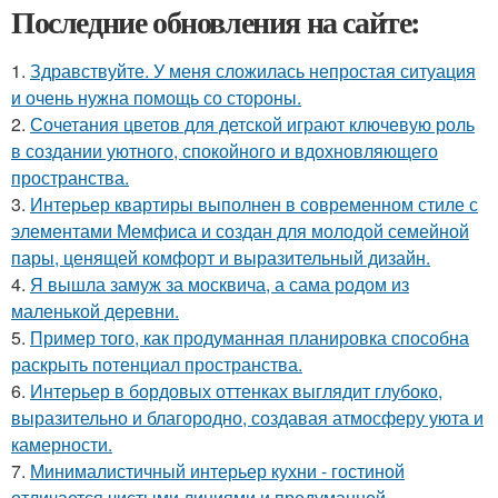
Последние обновления на сайте:
1.
Здравствуйте. У меня сложилась непростая ситуация
и очень нужна помощь со стороны.
2.
Сочетания цветов для детской играют ключевую роль
в создании уютного, спокойного и вдохновляющего
пространства.
3.
Интерьер квартиры выполнен в современном стиле с
элементами Мемфиса и создан для молодой семейной
пары, ценящей комфорт и выразительный дизайн.
4.
Я вышла замуж за москвича, а сама родом из
маленькой деревни.
5.
Пример того, как продуманная планировка способна
раскрыть потенциал пространства.
6.
Интерьер в бордовых оттенках выглядит глубоко,
выразительно и благородно, создавая атмосферу уюта и
камерности.
7.
Минималистичный интерьер кухни - гостиной
отличается чистыми линиями и продуманной