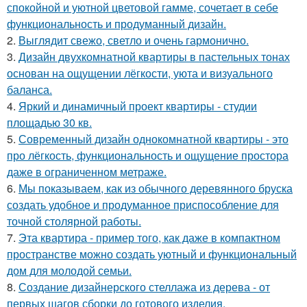
спокойной и уютной цветовой гамме, сочетает в себе
функциональность и продуманный дизайн.
2.
Выглядит свежо, светло и очень гармонично.
3.
Дизайн двухкомнатной квартиры в пастельных тонах
основан на ощущении лёгкости, уюта и визуального
баланса.
4.
Яркий и динамичный проект квартиры - студии
площадью 30 кв.
5.
Современный дизайн однокомнатной квартиры - это
про лёгкость, функциональность и ощущение простора
даже в ограниченном метраже.
6.
Мы показываем, как из обычного деревянного бруска
создать удобное и продуманное приспособление для
точной столярной работы.
7.
Эта квартира - пример того, как даже в компактном
пространстве можно создать уютный и функциональный
дом для молодой семьи.
8.
Создание дизайнерского стеллажа из дерева - от
первых шагов сборки до готового изделия.