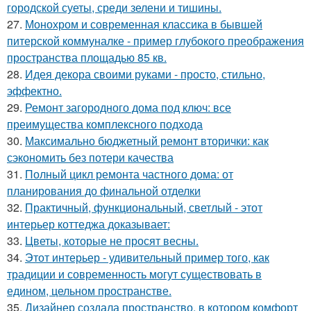
городской суеты, среди зелени и тишины.
27.
Монохром и современная классика в бывшей
питерской коммуналке - пример глубокого преображения
пространства площадью 85 кв.
28.
Идея декора своими руками - просто, стильно,
эффектно.
29.
Ремонт загородного дома под ключ: все
преимущества комплексного подхода
30.
Максимально бюджетный ремонт вторички: как
сэкономить без потери качества
31.
Полный цикл ремонта частного дома: от
планирования до финальной отделки
32.
Практичный, функциональный, светлый - этот
интерьер коттеджа доказывает:
33.
Цветы, которые не просят весны.
34.
Этот интерьер - удивительный пример того, как
традиции и современность могут существовать в
едином, цельном пространстве.
35.
Дизайнер создала пространство, в котором комфорт