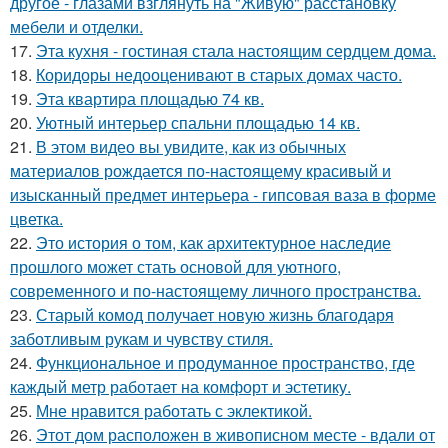
другое - глазами взглянуть на "Живую" расстановку
мебели и отделки.
17.
Эта кухня - гостиная стала настоящим сердцем дома.
18.
Коридоры недооценивают в старых домах часто.
19.
Эта квартира площадью 74 кв.
20.
Уютный интерьер спальни площадью 14 кв.
21.
В этом видео вы увидите, как из обычных
материалов рождается по-настоящему красивый и
изысканный предмет интерьера - гипсовая ваза в форме
цветка.
22.
Это история о том, как архитектурное наследие
прошлого может стать основой для уютного,
современного и по-настоящему личного пространства.
23.
Старый комод получает новую жизнь благодаря
заботливым рукам и чувству стиля.
24.
Функциональное и продуманное пространство, где
каждый метр работает на комфорт и эстетику.
25.
Мне нравится работать с эклектикой.
26.
Этот дом расположен в живописном месте - вдали от