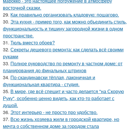
марокко - это настоящее погружение в атмосферу
восточной сказки.
29.
Как правильно организовать кладовую: пошагово.
30.
Эта кухня - пример того, как можно объединить стиль,
функциональность и тишину загородной жизни в одном
пространстве.
31.
Тюль вместо обоев?
32.
Секреты дешевого ремонта: как сделать всё своими
руками
33.
Полное руководство по ремонту в частном доме: от
планирования до финальных штрихов
34.
По-скандинавски тёплая, лаконичная и
функциональная квартира - студия.
35.
В мире, где всё спешит и часто делается "на Скорую
Руку", особенно ценно видеть, как кто-то работает с
душой.
36.
Этот интерьер - не просто про удобство.
37.
Всю жизнь хозяева жили в городской квартире, но
мечта о собственном доме за городом стала