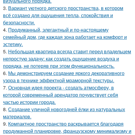
визуального порядка.
3.
Вариант уютного детского пространства, в котором
всё создано для ощущения тепла, спокойствия и
безопасности.
4.
Продуманный, элегантный и по-настоящему
семейный дом, где каждая зона работает на комфорт и
эстетику.
5.
Небольшая квартира всегда ставит перед владельцем
непростую задачу: как создать ощущение воздуха и
порядка, не потеряв при этом функциональность.
6.
Мы демонстрируем создание яркого декоративного
узора в технике эффектной мраморной текстуры.
7.
Основная идея проекта - создать атмосферу, в
которой современный арендатор почувствует себя
частью истории города.
8.
Создание уличной новогодней ёлки из натуральных
материалов.
9.
Компактное пространство раскрывается благодаря
продуманной планировке, французскому минимализму и