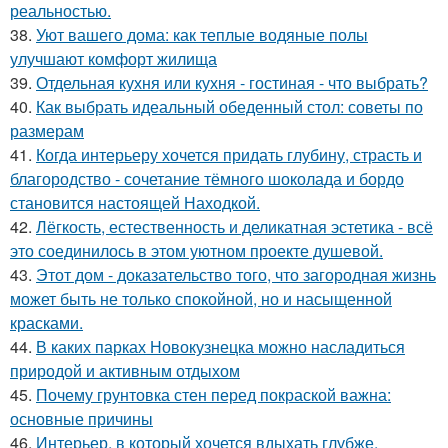
реальностью.
38.
Уют вашего дома: как теплые водяные полы
улучшают комфорт жилища
39.
Отдельная кухня или кухня - гостиная - что выбрать?
40.
Как выбрать идеальный обеденный стол: советы по
размерам
41.
Когда интерьеру хочется придать глубину, страсть и
благородство - сочетание тёмного шоколада и бордо
становится настоящей Находкой.
42.
Лёгкость, естественность и деликатная эстетика - всё
это соединилось в этом уютном проекте душевой.
43.
Этот дом - доказательство того, что загородная жизнь
может быть не только спокойной, но и насыщенной
красками.
44.
В каких парках Новокузнецка можно насладиться
природой и активным отдыхом
45.
Почему грунтовка стен перед покраской важна:
основные причины
46.
Интерьер, в который хочется вдыхать глубже.