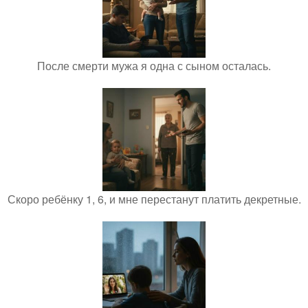
После смерти мужа я одна с сыном осталась.
Скоро ребёнку 1, 6, и мне перестанут платить декретные.