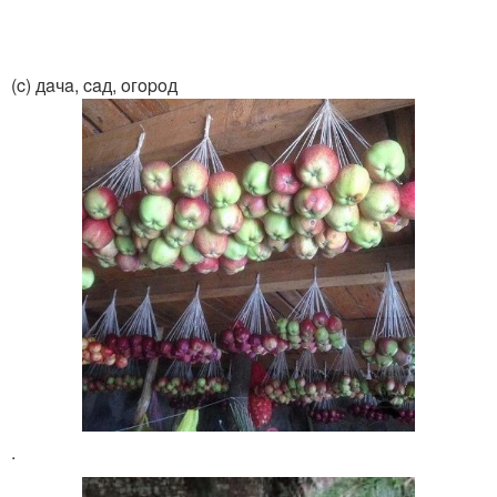
(c) дaчa, caд, oгopoд
.